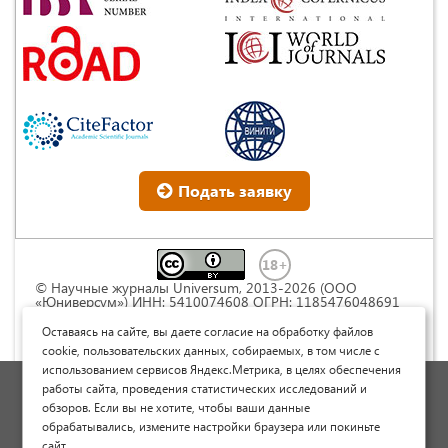
Подать заявку
© Научные журналы Universum, 2013-2026 (ООО
«Юниверсум») ИНН: 5410074608 ОГРН: 1185476048691
Это произведение доступно по
лицензии Creative
Commons « Attribution» («Атрибуция») 4.0
Оставаясь на сайте, вы даете согласие на обработку файлов
Непортированная
.
cookie, пользовательских данных, собираемых, в том числе с
использованием сервисов Яндекс.Метрика, в целях обеспечения
Политика обработки персональных данных
работы сайта, проведения статистических исследований и
обзоров. Если вы не хотите, чтобы ваши данные
Договор оферты
обрабатывались, измените настройки браузера или покиньте
Опубликовать научную статью
сайт.