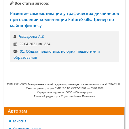
Все статьи автора:
Развитие самомотивации у графических дизайнеров
при освоении компетенции FutureSkills. Тренер по
майнд-фитнесу
Нестерова А.В.
22.04.2021
834
01. Общая педагогика, история педагогики и
образования
ISSN 2311-6099. Метаданные статей журнала размещаются на платформе eLIBRARY.RU.
Св-во о регистрации СМИ: ЭЛ № ФС77-91807 от 03.07.2026
Учредитель журнала: ООО «Юниверсум»
Главный редактор - Ходакова Нина Павловна.
Авторам
Миссия
Сотрудничество