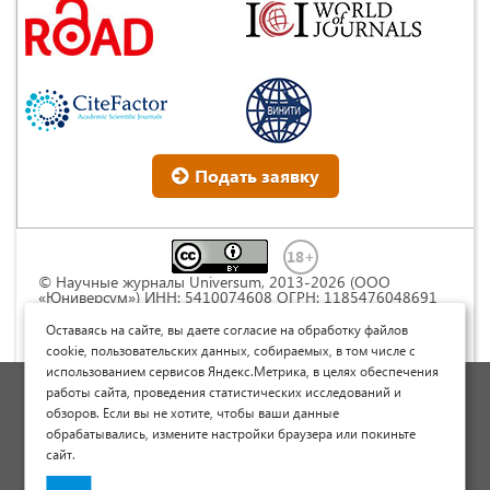
Подать заявку
© Научные журналы Universum, 2013-2026 (ООО
«Юниверсум») ИНН: 5410074608 ОГРН: 1185476048691
Это произведение доступно по
лицензии Creative
Commons « Attribution» («Атрибуция») 4.0
Оставаясь на сайте, вы даете согласие на обработку файлов
Непортированная
.
cookie, пользовательских данных, собираемых, в том числе с
использованием сервисов Яндекс.Метрика, в целях обеспечения
Политика обработки персональных данных
работы сайта, проведения статистических исследований и
обзоров. Если вы не хотите, чтобы ваши данные
Договор оферты
обрабатывались, измените настройки браузера или покиньте
Опубликовать научную статью
сайт.
Сайт научных статей и публикаций