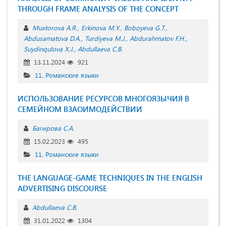
THROUGH FRAME ANALYSIS OF THE CONCEPT
Muxtorova A.R.
Erkinova M.Y.
Boboyeva G.T.
Abdusamatova D.A.
Turdiyeva M.J.
Abdurahmatov F.H.
Suydinqulova X.J.
Abdullaeva C.B.
13.11.2024
921
11. Романские языки
ИСПОЛЬЗОВАНИЕ РЕСУРСОВ МНОГОЯЗЫЧИЯ В
СЕМЕЙНОМ ВЗАОИМОДЕЙСТВИИ
Багирова С.А.
15.02.2023
495
11. Романские языки
THE LANGUAGE-GAME TECHNIQUES IN THE ENGLISH
ADVERTISING DISCOURSE
Abdullaeva C.B.
31.01.2022
1304