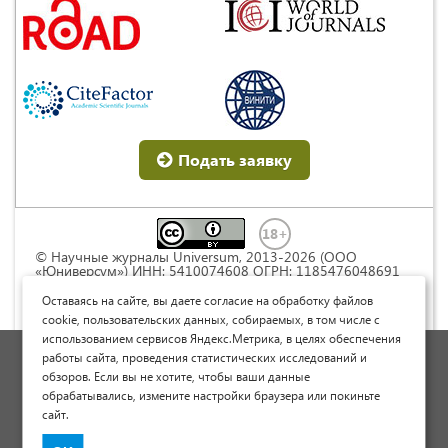
Подать заявку
© Научные журналы Universum, 2013-2026 (ООО
«Юниверсум») ИНН: 5410074608 ОГРН: 1185476048691
Это произведение доступно по
лицензии Creative
Commons « Attribution» («Атрибуция») 4.0
Оставаясь на сайте, вы даете согласие на обработку файлов
Непортированная
.
cookie, пользовательских данных, собираемых, в том числе с
использованием сервисов Яндекс.Метрика, в целях обеспечения
Политика обработки персональных данных
работы сайта, проведения статистических исследований и
обзоров. Если вы не хотите, чтобы ваши данные
Договор оферты
обрабатывались, измените настройки браузера или покиньте
Опубликовать научную статью
сайт.
Сайт научных статей и публикаций