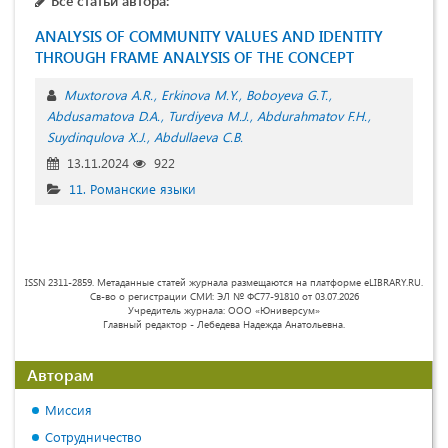
Все статьи автора:
ANALYSIS OF COMMUNITY VALUES AND IDENTITY
THROUGH FRAME ANALYSIS OF THE CONCEPT
Muxtorova A.R.
Erkinova M.Y.
Boboyeva G.T.
Abdusamatova D.A.
Turdiyeva M.J.
Abdurahmatov F.H.
Suydinqulova X.J.
Abdullaeva C.B.
13.11.2024
922
11. Романские языки
ISSN 2311-2859. Метаданные статей журнала размещаются на платформе eLIBRARY.RU.
Св-во о регистрации СМИ: ЭЛ № ФС77-91810 от 03.07.2026
Учредитель журнала: ООО «Юниверсум»
Главный редактор - Лебедева Надежда Анатольевна.
Авторам
Миссия
Сотрудничество