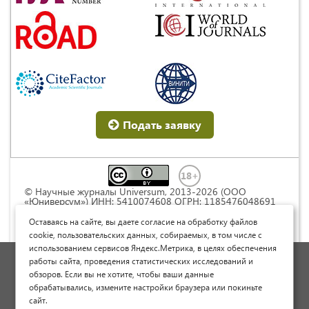
Подать заявку
© Научные журналы Universum, 2013-2026 (ООО
«Юниверсум») ИНН: 5410074608 ОГРН: 1185476048691
Это произведение доступно по
лицензии Creative
Commons « Attribution» («Атрибуция») 4.0
Оставаясь на сайте, вы даете согласие на обработку файлов
Непортированная
.
cookie, пользовательских данных, собираемых, в том числе с
использованием сервисов Яндекс.Метрика, в целях обеспечения
Политика обработки персональных данных
работы сайта, проведения статистических исследований и
обзоров. Если вы не хотите, чтобы ваши данные
Договор оферты
обрабатывались, измените настройки браузера или покиньте
Опубликовать научную статью
сайт.