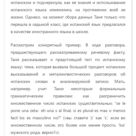
испанском и подчеркнула, как ее знания и использование
испанского языка изменялись на протяжении всей ее
жизни. Однако, на момент сбора данных Таня только что
перешла в седьмой класс, где испанский язык предлагался
в качестве иностранного языка в школе.
Рассмотрим конкретный пример. В ходе разговора,
предшествующего рассматриваемому речевому факту,
Таня рассказывает о предстоящий тест по испанскому
языку: тема, которая вызвала большой процент испанских
высказываний и металингвистических разговоров об
испанских словах в анализируемой записи. Мать,
например, учит Таню некоторым формальным
грамматическим правилам: как разграничить
множественное число испанских существительных: “se le
pone una zeta- eh una s al final, si es plural es mas o menos
facil los es masculino no?” («вы ставите 'z' как 's', если во
множественном числе, это более или менее просто, 'los'
мужского рода, верно?»).