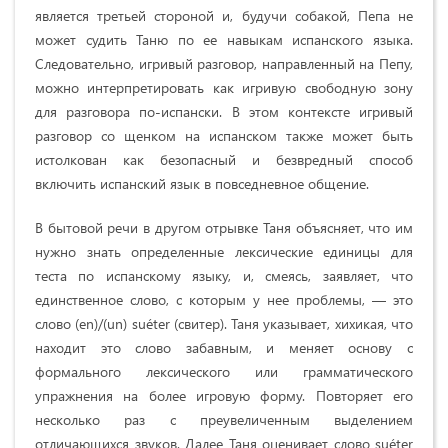
является третьей стороной и, будучи собакой, Пепа не
может судить Таню по ее навыкам испанского языка.
Следовательно, игривый разговор, направленный на Пепу,
можно интерпретировать как игривую свободную зону
для разговора по-испански. В этом контексте игривый
разговор со щенком на испанском также может быть
истолкован как безопасный и безвредный способ
включить испанский язык в повседневное общение.
В бытовой речи в другом отрывке Таня объясняет, что им
нужно знать определенные лексические единицы для
теста по испанскому языку, и, смеясь, заявляет, что
единственное слово, с которым у нее проблемы, — это
слово (en)/(un) suéter (свитер). Таня указывает, хихикая, что
находит это слово забавным, и меняет основу с
формального лексического или грамматического
упражнения на более игровую форму. Повторяет его
несколько раз с преувеличенным выделением
отличающихся звуков. Далее Таня оценивает слово suéter