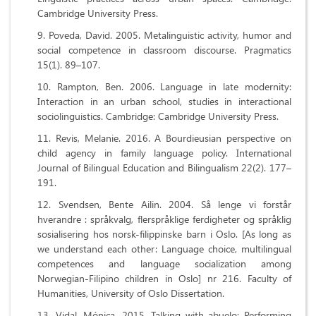
Cambridge University Press.
Poveda, David. 2005. Metalinguistic activity, humor and
social competence in classroom discourse. Pragmatics
15(1). 89–107.
Rampton, Ben. 2006. Language in late modernity:
Interaction in an urban school, studies in interactional
sociolinguistics. Cambridge: Cambridge University Press.
Revis, Melanie. 2016. A Bourdieusian perspective on
child agency in family language policy. International
Journal of Bilingual Education and Bilingualism 22(2). 177–
191.
Svendsen, Bente Ailin. 2004. Så lenge vi forstår
hverandre : språkvalg, flerspråklige ferdigheter og språklig
sosialisering hos norsk-filippinske barn i Oslo. [As long as
we understand each other: Language choice, multilingual
competences and language socialization among
Norwegian-Filipino children in Oslo] nr 216. Faculty of
Humanities, University of Oslo Dissertation.
Vidal, Mónica. 2015. Talking with abuelo: Performing