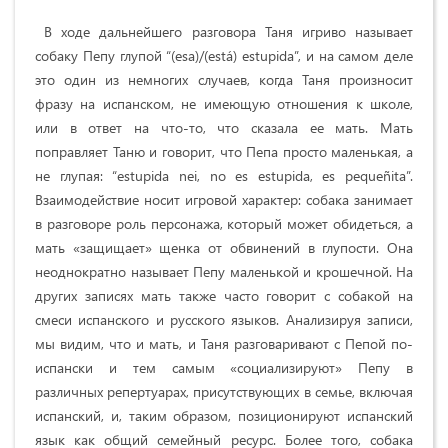
В ходе дальнейшего разговора Таня игриво называет
собаку Пепу глупой “(esa)/(está) estupida”, и на самом деле
это один из немногих случаев, когда Таня произносит
фразу на испанском, не имеющую отношения к школе,
или в ответ на что-то, что сказала ее мать. Мать
поправляет Таню и говорит, что Пепа просто маленькая, а
не глупая: “estupida nei, no es estupida, es pequeñita”.
Взаимодействие носит игровой характер: собака занимает
в разговоре роль персонажа, который может обидеться, а
мать «защищает» щенка от обвинений в глупости. Она
неоднократно называет Пепу маленькой и крошечной. На
других записях мать также часто говорит с собакой на
смеси испанского и русского языков. Анализируя записи,
мы видим, что и мать, и Таня разговаривают с Пепой по-
испански и тем самым «социализируют» Пепу в
различных репертуарах, присутствующих в семье, включая
испанский, и, таким образом, позиционируют испанский
язык как общий семейный ресурс. Более того, собака