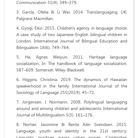
Communication 31(4). 349–379.
García, Ofelia & Li Wei. 2014. Translanguaging. UK:
Palgrave Macmillan.
Gyogi, Eiko. 2015. Children’s agency in language choice:
A case study of two Japanese-English bilingual children in
London. International Journal of Bilingual Education and
Bilingualism 18(6). 749–764.
He, Agnes Weiyun. 2011. Heritage language
socialization. In The handbook of language socialization,
587–609. Somerset: Wiley-Blackwell.
Higgins, Christina. 2019. The dynamics of Hawaiian
speakerhood in the family. International Journal of the
Sociology of Language 255(2019). 45–72.
Jorgensen, J. Normann. 2008. Polylingual languaging
around and among children and adolescents. International
Journal of Multilingualism 5(3). 161–176.
Nortier, Jacomine & Bente Ailin Svendsen. 2015.
Language, youth and identity in the 21st century:
Linguistic practices across urban spaces. Cambridge: