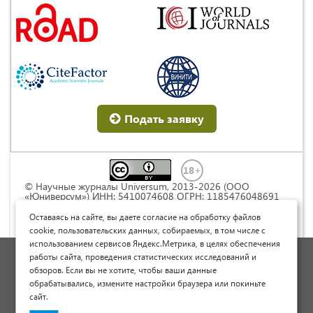
Подать заявку
© Научные журналы Universum, 2013-2026 (ООО
«Юниверсум») ИНН: 5410074608 ОГРН: 1185476048691
Это произведение доступно по
лицензии Creative
Commons « Attribution» («Атрибуция») 4.0
Оставаясь на сайте, вы даете согласие на обработку файлов
Непортированная
.
cookie, пользовательских данных, собираемых, в том числе с
использованием сервисов Яндекс.Метрика, в целях обеспечения
Политика обработки персональных данных
работы сайта, проведения статистических исследований и
обзоров. Если вы не хотите, чтобы ваши данные
Договор оферты
обрабатывались, измените настройки браузера или покиньте
Опубликовать научную статью
сайт.
Сайт научных статей и публикаций