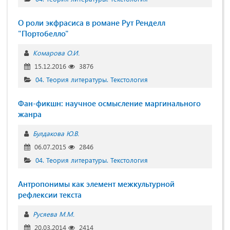
О роли экфрасиса в романе Рут Ренделл
"Портобелло"
Комарова О.И.
15.12.2016
3876
04. Теория литературы. Текстология
Фан-фикшн: научное осмысление маргинального
жанра
Булдакова Ю.В.
06.07.2015
2846
04. Теория литературы. Текстология
Антропонимы как элемент межкультурной
рефлексии текста
Русяева М.М.
20.03.2014
2414