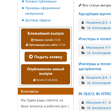
Условия публикации
Все статьи автора
Примеры оформления
материалов
Адсорбция ацето
Договор оферты
Хандамов Д.А.
10. Коллоидная
Ближайший выпуск
Изостеры и тепло
Прием статей:
25.08
Публикация на сайте:
07.09
Мирзакулов Х.Ч.
10. Коллоидная
Подать заявку
Изотерма и тепло
адсорбентов
Опубликован новый
выпуск
Хандамов Д.А.
8(146) 07.08.2026.
10. Коллоидная
Контакты
IN SILICO, IN V
Мы будем рады ответить на
Махсумов А.Г.
М
Ваши вопросы в рабочие дни с
09. Биоорганич