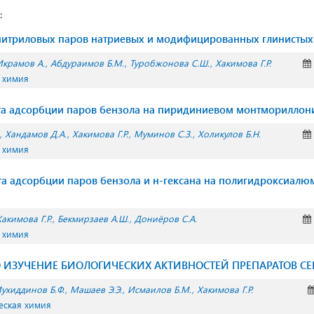
:
нитриловых паров натриевых и модифицированных глинистых
Икрамов А.
Абдураимов Б.М.
Туробжонова С.Ш.
Хакимова Г.Р.
 химия
та адсорбции паров бензола на пиридиниевом монтмориллон
Хандамов Д.А.
Хакимова Г.Р.
Муминов С.З.
Холикулов Б.Н.
 химия
та адсорбции паров бензола и н-гексана на полигидроксиал
Хакимова Г.Р.
Бекмирзаев А.Ш.
Дониёров С.А.
 химия
ITRO ИЗУЧЕНИЕ БИОЛОГИЧЕСКИХ АКТИВНОСТЕЙ ПРЕПАРАТОВ СЕ
ухиддинов Б.Ф.
Машаев Э.Э.
Исмаилов Б.М.
Хакимова Г.Р.
еская химия