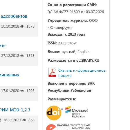
Св-во о регистрации СМИ:
ЭЛ № ФС77-91809 от 03.07.2026
 адсорбентов
Учредитель журнала:
ООО
10.10.2018
1578
«Юниверсум»
Выходит с 2013 года
ISSN:
2311-5459
ите
Языки:
русский, English.
27.12.2018
1353
Размещается в eLIBRARY.RU
Скачать информационное
юминиевых
письмо
Включен в перечень ВАК
Республики Узбекистан
17.01.2020
1203
Размещается в:
РИИ МЭЭ-1,2,3
18.12.2023
868