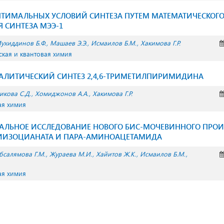
ПТИМАЛЬНЫХ УСЛОВИЙ СИНТЕЗА ПУТЕМ МАТЕМАТИЧЕСКОГ
 СИНТЕЗА МЭЭ-1
ухиддинов Б.Ф.
Машаев Э.Э.
Исмаилов Б.М.
Хакимова Г.Р.
ская и квантовая химия
ТАЛИТИЧЕСКИЙ СИНТЕЗ 2,4,6-ТРИМЕТИЛПИРИМИДИНА
икова С.Д.
Хомиджонов А.А.
Хакимова Г.Р.
ая химия
ТРАЛЬНОЕ ИССЛЕДОВАНИЕ НОВОГО БИС-МОЧЕВИННОГО ПРО
ИИЗОЦИАНАТА И ПАРА-АМИНОАЦЕТАМИДА
бсалямова Г.М.
Жураева М.И.
Хайитов Ж.К.
Исмаилов Б.М.
ая химия