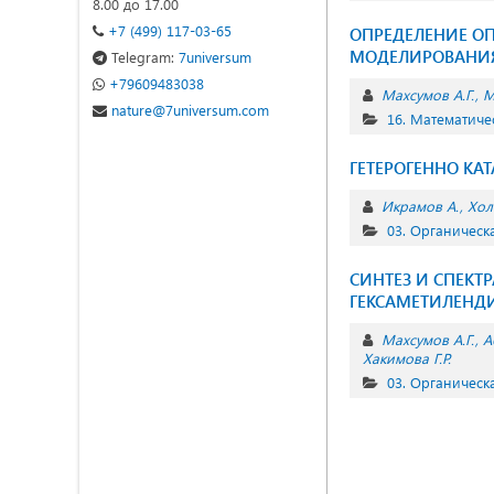
8.00 до 17.00
+7 (499) 117-03-65
ОПРЕДЕЛЕНИЕ О
МОДЕЛИРОВАНИЯ
Telegram:
7universum
+79609483038
Махсумов А.Г.
М
nature@7universum.com
16. Математиче
ГЕТЕРОГЕННО КА
Икрамов А.
Хол
03. Органическ
СИНТЕЗ И СПЕК
ГЕКСАМЕТИЛЕНД
Махсумов А.Г.
А
Хакимова Г.Р.
03. Органическ