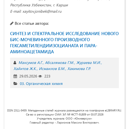
Республика Узбекистан, г. Карши
E-mail: xayitov.jonibek@mail.ru
Все статьи автора:
СИНТЕЗ И СПЕКТРАЛЬНОЕ ИССЛЕДОВАНИЕ НОВОГО
БИС-МОЧЕВИННОГО ПРОИЗВОДНОГО
ГЕКСАМЕТИЛЕНДИИЗОЦИАНАТА И ПАРА-
АМИНОАЦЕТАМИДА
Махсумов А.Г.
Абсалямова Г.М.
Жураева М.И.
Хайитов Ж.К.
Исмаилов Б.М.
Хакимова Г.Р.
29.05.2026
223
03. Органическая химия
ISSN 2311-5459. Метаданные статей журнала размещаются на платформе eLIBRARY.RU.
Св-во о регистрации СМИ: ЭЛ № ФС77-91809 от 03.07.2026
Учредитель журнала: ООО «Юниверсум»
Главный редактор - Ларионов Максим Викторович.