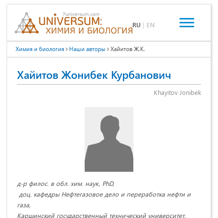
RU
|
EN
Химия и биология
Наши авторы
Хайитов Ж.К.
Хайитов Жонибек Курбанович
Khayitov Jonibek
д-р филос. в обл. хим. наук, PhD,
доц. кафедры Нефтегазовое дело и переработка нефти и
газа,
Каршинский государственный технический университет,