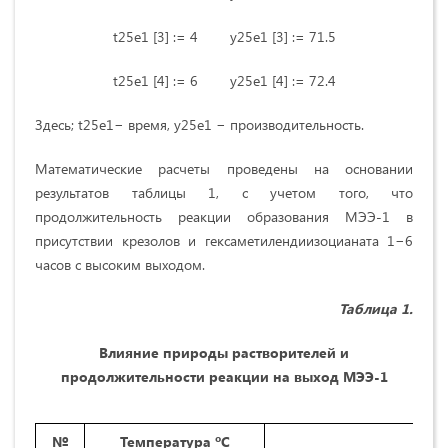
t25e1 [3] := 4 y25e1 [3] := 71.5
t25e1 [4] := 6 y25e1 [4] := 72.4
Здесь; t25e1− время, y25e1 − производительность.
Математические расчеты проведены на основании
результатов таблицы 1, с учетом того, что
продолжительность реакции образования МЭЭ-1 в
присутствии крезолов и гексаметилендиизоцианата 1−6
часов с высоким выходом.
Таблица 1.
Влияние природы растворителей и
продолжительности реакции на выход МЭЭ-1
№
Температура ºС
В