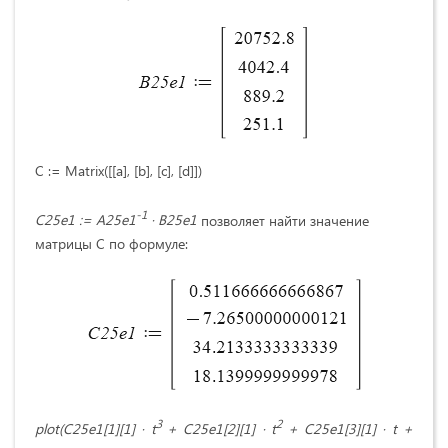
C := Matrix([[a], [b], [c], [d]])
-1
C25e1 := A25e1
· B25e1
позволяет найти значение
матрицы C по формуле:
3
2
plot(C25e1[1][1] · t
+ C25e1[2][1] · t
+ C25e1[3][1] · t +