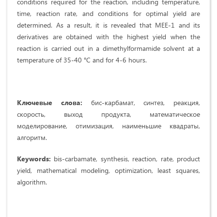
conditions required for the reaction, including temperature,
time, reaction rate, and conditions for optimal yield are
determined. As a result, it is revealed that MEE-1 and its
derivatives are obtained with the highest yield when the
reaction is carried out in a dimethylformamide solvent at a
temperature of 35-40 °C and for 4-6 hours.
Ключевые слова:
бис-карбамат, синтез, реакция,
скорость, выход продукта, математическое
моделирование, отимизация, наименьшие квадраты,
алгоритм.
Keywords:
bis-carbamate, synthesis, reaction, rate, product
yield, mathematical modeling, optimization, least squares,
algorithm.