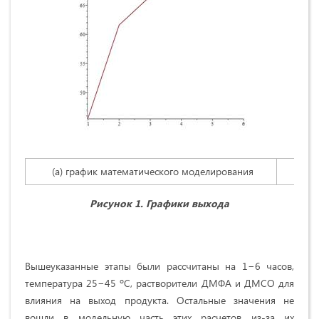
(а) график математического моделирования
(б
Рисунок 1. Графики выхода
Вышеуказанные этапы были рассчитаны на 1−6 часов,
температура 25−45 ºC, растворители ДМФА и ДМСО для
влияния на выход продукта. Остальные значения не
вошли в модельную часть этих расчетов из-за их