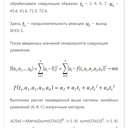
обрабатывали следующим образом:
– 2, 4, 6, 7;
–
45.6, 61.6, 71.5, 72.4.
Здесь:
− продолжительность реакции,
− выход
MЭЭ-1.
После введенных значений генерируются следующие
уравнения:
Выполним расчет приведенной выше системы линейных
уравнений (А, В, С) матричным методом.
6
5
A25e1:=Matrix([[sum(t25e1[i]
, i=1..4), sum(t25e1[i]
, i=1..4),
4
3
5