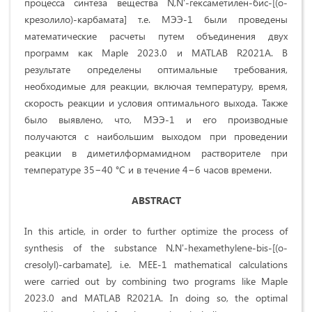
процесса синтеза вещества N,N'-гексаметилен-бис-[(о-
крезолило)-карбамата] т.е. МЭЭ-1 были проведены
математические расчеты путем объединения двух
программ как Maple 2023.0 и MATLAB R2021A. В
результате определены оптимальные требования,
необходимые для реакции, включая температуру, время,
скорость реакции и условия оптимального выхода. Также
было выявлено, что, МЭЭ-1 и его производные
получаются с наибольшим выходом при проведении
реакции в диметилформамидном растворителе при
температуре 35−40 °С и в течение 4−6 часов времени.
ABSTRACT
In this article, in order to further optimize the process of
synthesis of the substance N,N'-hexamethylene-bis-[(o-
cresolyl)-carbamate], i.e. MEE-1 mathematical calculations
were carried out by combining two programs like Maple
2023.0 and MATLAB R2021A. In doing so, the optimal