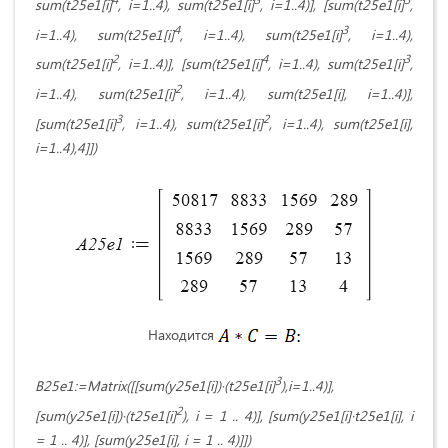
sum(t25e1[i]
, i=1..4), sum(t25e1[i]
, i=1..4)], [sum(t25e1[i]
,
4
3
i=1..4), sum(t25e1[i]
, i=1..4), sum(t25e1[i]
, i=1..4),
2
4
3
sum(t25e1[i]
, i=1..4)], [sum(t25e1[i]
, i=1..4), sum(t25e1[i]
,
2
i=1..4), sum(t25e1[i]
, i=1..4), sum(t25e1[i], i=1..4)],
3
2
[sum(t25e1[i]
, i=1..4), sum(t25e1[i]
, i=1..4), sum(t25e1[i],
i=1..4),4]])
Находится
3
B25e1:=Matrix([[sum(y25e1[i])·(t25e1[i]
),i=1..4)],
2
[sum(y25e1[i])·(t25e1[i]
), i = 1 .. 4)], [sum(y25e1[i]·t25e1[i], i
= 1 .. 4)], [sum(y25e1[i], i = 1 .. 4)]])