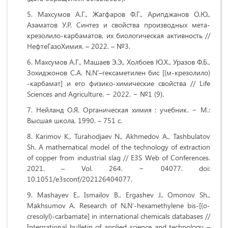
Махсумов А.Г., Жагфаров Ф.Г., Арипджанов О.Ю.,
Азаматов У.Р. Синтез и свойства производных мета-
крезолило-карбаматов, их биологическая активность //
НефтеГазоХимия. – 2022. – №3.
Махсумов А.Г., Машаев Э.Э., Холбоев Ю.Х., Уразов Ф.Б.,
Зохиджонов С.А. N,N’–гексаметилен бис [(м-крезолило)
-карбамат] и его физико-химические свойства // Life
Sciences and Agriculture. − 2022. − №1 (9).
Нейланд О.Я. Органическая химия : учебник. − М.:
Высшая школа, 1990. – 751 с.
Karimov K., Turahodjaev N., Akhmedov A., Tashbulatov
Sh. A mathematical model of the technology of extraction
of copper from industrial slag // E3S Web of Conferences.
2021. – Vol. 264. − 04077. doi:
10.1051/e3sconf/202126404077.
Mashayev E., Ismailov B., Ergashev J., Omonov Sh.,
Makhsumov A. Research of N,N′-hexamethylene bis-[(o-
cresolyl)-carbamate] in international chemicals databases //
International bulletin of applied science and technology –