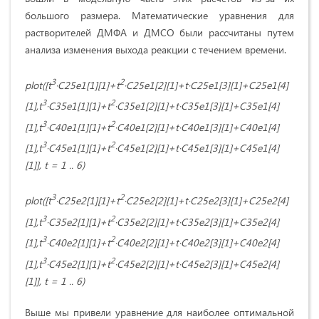
большого размера. Математические уравнения для
растворителей ДМФА и ДМСО были рассчитаны путем
анализа изменения выхода реакции с течением времени.
3
2
plot([t
·C25e1[1][1]+t
·C25e1[2][1]+t·C25e1[3][1]+C25e1[4]
3
2
[1],t
·C35e1[1][1]+t
·C35e1[2][1]+t·C35e1[3][1]+C35e1[4]
3
2
[1],t
·C40e1[1][1]+t
·C40e1[2][1]+t·C40e1[3][1]+C40e1[4]
3
2
[1],t
·C45e1[1][1]+t
·C45e1[2][1]+t·C45e1[3][1]+C45e1[4]
[1]], t = 1 .. 6)
3
2
plot([t
·C25e2[1][1]+t
·C25e2[2][1]+t·C25e2[3][1]+C25e2[4]
3
2
[1],t
·C35e2[1][1]+t
·C35e2[2][1]+t·C35e2[3][1]+C35e2[4]
3
2
[1],t
·C40e2[1][1]+t
·C40e2[2][1]+t·C40e2[3][1]+C40e2[4]
3
2
[1],t
·C45e2[1][1]+t
·C45e2[2][1]+t·C45e2[3][1]+C45e2[4]
[1]], t = 1 .. 6)
Выше мы привели уравнение для наиболее оптимальной