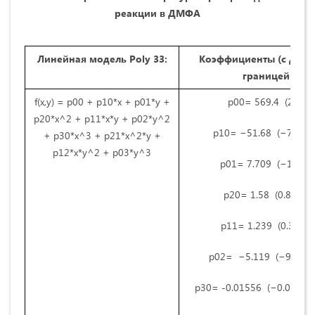
реакции в ДМФА
Линейная модель Poly 33:
Коэффициенты (с дове
границей 95
%
f(x,y) = p00 + p10*x + p01*y +
p00= 569.4 (264, 8
p20*x^2 + p11*x*y + p02*y^2
p10= −51.68 (−78.73,
+ p30*x^3 + p21*x^2*y +
p12*x*y^2 + p03*y^3
p01= 7.709 (−15.21,
p20= 1.58 (0.8021, 
p11= 1.239 (0.3033, 
p02= −5.119 (−9.305, 
p30= -0.01556 (−0.02287,