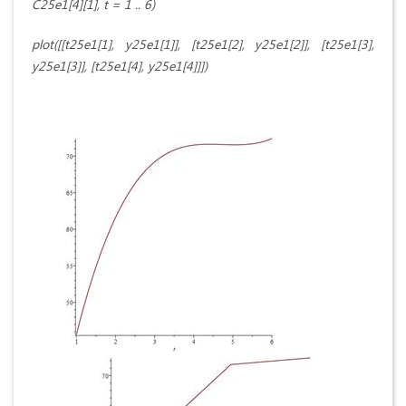
C25e1[4][1], t = 1 .. 6)
plot([[t25e1[1], y25e1[1]], [t25e1[2], y25e1[2]], [t25e1[3],
y25e1[3]], [t25e1[4], y25e1[4]]])