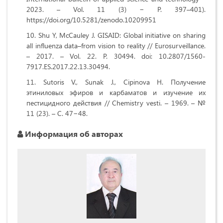
2023. – Vol. 11 (3) − P. 397–401).
https://doi.org/10.5281/zenodo.10209951
Shu Y, McCauley J. GISAID: Global initiative on sharing
all influenza data–from vision to reality // Eurosurveillance.
– 2017. – Vol. 22. Р. 30494. doi: 10.2807/1560-
7917.ES.2017.22.13.30494.
Sutoris V., Sunak J., Cipinova H. Получение
этиниловых эфиров и карбаматов и изучение их
пестицидного действия // Сhemistry vesti. – 1969. – №
11 (23). – С. 47−48.
Информация об авторах