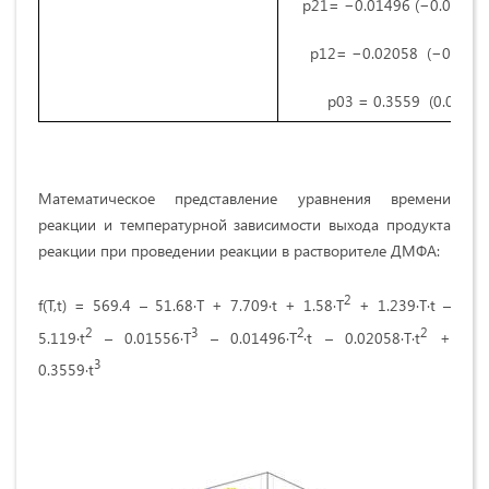
p21= −0.01496 (−0.02723,
p12= −0.02058 (−0.07497
p03 = 0.3559 (0.00846
Математическое представление уравнения времени
реакции и температурной зависимости выхода продукта
реакции при проведении реакции в растворителе ДМФА:
2
f(T,t) = 569.4 – 51.68∙T + 7.709∙t + 1.58∙T
+ 1.239∙T∙t –
2
3
2
2
5.119∙t
– 0.01556∙T
– 0.01496∙T
∙t – 0.02058∙T∙t
+
3
0.3559∙t