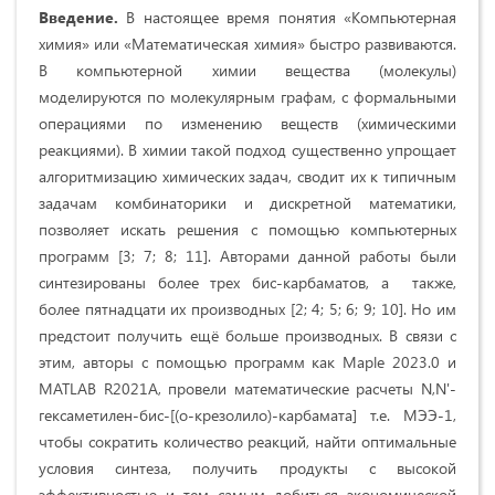
Введение.
В настоящее время понятия «Компьютерная
химия» или «Математическая химия» быстро развиваются.
В компьютерной химии вещества (молекулы)
моделируются по молекулярным графам, с формальными
операциями по изменению веществ (химическими
реакциями). В химии такой подход существенно упрощает
алгоритмизацию химических задач, сводит их к типичным
задачам комбинаторики и дискретной математики,
позволяет искать решения с помощью компьютерных
программ [3; 7; 8; 11]. Авторами данной работы были
синтезированы более трех бис-карбаматов, а также,
более пятнадцати их производных [2; 4; 5; 6; 9; 10]. Но им
предстоит получить ещё больше производных. В связи с
этим, авторы с помощью программ как Maple 2023.0 и
MATLAB R2021A, провели математические расчеты N,N'-
гексаметилен-бис-[(о-крезолило)-карбамата] т.е. МЭЭ-1,
чтобы сократить количество реакций, найти оптимальные
условия синтеза, получить продукты с высокой
эффективностью и тем самым добиться экономической