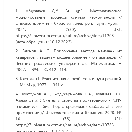
Абдуллаев Д.У. [и др.]. Математическое
моделирование процесса синтеза изо-бутанола //
Universum: химия и биология : электрон. научн. журн. –
2021. –2(80). URL:
https://7universum.com/ru/nature/archive/item/11203
(дата обращения: 10.12.2023).
Блинов А. О. Приложение метода наименьших
квадратов к задачам моделирования и оптимизации //
Вестник российских университетов. Математика. −
2007. − №4. − С. 412−414.
Клопман Г. Реакционная способность и пути реакций.
− М.: Мир, 1977. − 341 с.
Махсумов А.Г., Абдукаримова С.А., Машаев Э.Э.,
Азаматов У.Р. Синтез и свойства производного - N,N'-
гексаметилен бис- [(орто-крезолило)-карбамата] и его
применение // Universum: химия и биология. 2020. №
10 (76). URL:
https://7universum.com/ru/nature/archive/item/10783
(дата обращения: 10.12.2023).