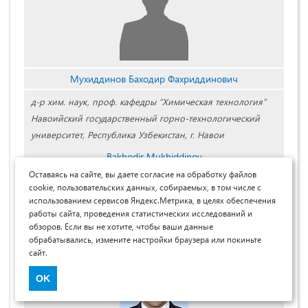
Мухиддинов Баходир Фахриддинович
д-р хим. наук, проф. кафедры “Химическая технология”
Навоийский государственный горно-технологический
университет, Республика Узбекистан, г. Навои
Bakhodir Mukhiddinov
Оставаясь на сайте, вы даете согласие на обработку файлов
Professor of the Department of Chemical Technology, Doctor
cookie, пользовательских данных, собираемых, в том числе с
of Chemical Sciences, Navoi State Mining and Technology
использованием сервисов Яндекс.Метрика, в целях обеспечения
University, Republic of Uzbekistan, Navoi
работы сайта, проведения статистических исследований и
обзоров. Если вы не хотите, чтобы ваши данные
обрабатывались, измените настройки браузера или покиньте
сайт.
OK