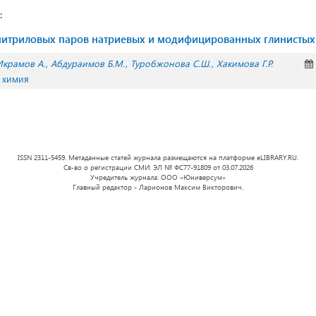
:
нитриловых паров натриевых и модифицированных глинистых
Икрамов А.
Абдураимов Б.М.
Туробжонова С.Ш.
Хакимова Г.Р.
 химия
ISSN 2311-5459. Метаданные статей журнала размещаются на платформе eLIBRARY.RU.
Св-во о регистрации СМИ: ЭЛ № ФС77-91809 от 03.07.2026
Учредитель журнала: ООО «Юниверсум»
Главный редактор - Ларионов Максим Викторович.