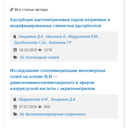
Все статьи автора:
Адсорбция ацетонитриловых паров натриевых и
модифицированных глинистых адсорбентов
Хандамов Д.А.
Икрамов А.
Абдураимов Б.М.
Туробжонова С.Ш.
Хакимова Г.Р.
10.10.2018
1578
10. Коллоидная химия
Исследование сополимеризации мономерных
солей на основе N,N —
диметиламиноэтилметакрилата и эфиров
хлоруксусной кислоты с акрилонитрилом
Абдураимов Б.М.
Хандамов Д.А.
07.07.2020
850
06. Высокомолекулярные соединения