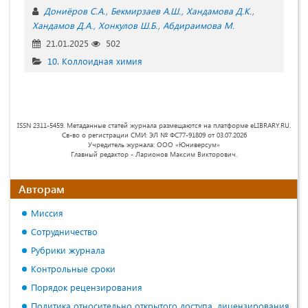
Дониёров С.А.
Бекмирзаев А.Ш.
Хандамова Д.К.
Хандамов Д.А.
Хонкулов Ш.Б.
Абдираимова М.
21.01.2025
502
10. Коллоидная химия
ISSN 2311-5459. Метаданные статей журнала размещаются на платформе eLIBRARY.RU.
Св-во о регистрации СМИ: ЭЛ № ФС77-91809 от 03.07.2026
Учредитель журнала: ООО «Юниверсум»
Главный редактор - Ларионов Максим Викторович.
Авторам
Миссия
Сотрудничество
Рубрики журнала
Контрольные сроки
Порядок рецензирования
Политика относительно открытого доступа, лицензирования