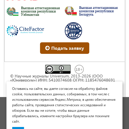
Подать заявку
© Научные журналы Universum, 2013-2026 (ООО
«Юниверсум») ИНН: 5410074608 ОГРН: 1185476048691
Это произведение доступно по
лицензии Creative
Commons « Attribution» («Атрибуция») 4.0
Оставаясь на сайте, вы даете согласие на обработку файлов
Непортированная
.
cookie, пользовательских данных, собираемых, в том числе с
использованием сервисов Яндекс.Метрика, в целях обеспечения
Политика обработки персональных данных
работы сайта, проведения статистических исследований и
обзоров. Если вы не хотите, чтобы ваши данные
Договор оферты
обрабатывались, измените настройки браузера или покиньте
Опубликовать научную статью
сайт.
Сайт научных статей и публикаций