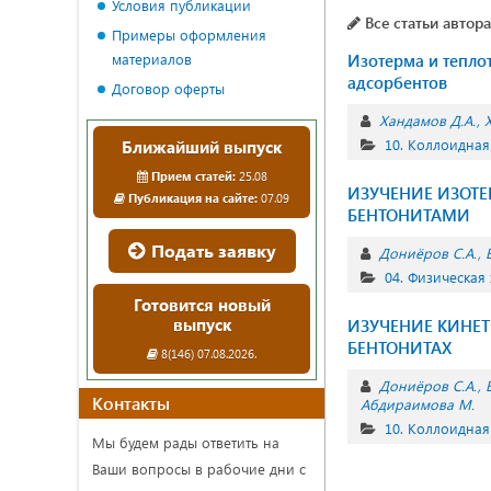
Условия публикации
Все статьи автора
Примеры оформления
материалов
Изотерма и тепло
адсорбентов
Договор оферты
Хандамов Д.А.
10. Коллоидная
Ближайший выпуск
Прием статей:
25.08
ИЗУЧЕНИЕ ИЗОТ
Публикация на сайте:
07.09
БЕНТОНИТАМИ
Подать заявку
Дониёров С.А.
04. Физическая
Готовится новый
выпуск
ИЗУЧЕНИЕ КИНЕ
БЕНТОНИТАХ
8(146) 07.08.2026.
Дониёров С.А.
Контакты
Абдираимова М.
10. Коллоидная
Мы будем рады ответить на
Ваши вопросы в рабочие дни с