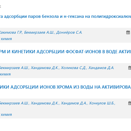
:
та адсорбции паров бензола и н-гексана на полигидроксиал
Хакимова Г.Р.
Бекмирзаев А.Ш.
Дониёров С.А.
 химия
ЕРМ И КИНЕТИКИ АДСОРБЦИИ ФОСФАТ-ИОНОВ В ВОДЕ АК
Бекмирзаев А.Ш.
Хандамова Д.К.
Холикова С.Д.
Хандамов Д.А.
 химия
ТИКИ АДСОРБЦИИ ИОНОВ ХРОМА ИЗ ВОДЫ НА АКТИВИРОВ
Бекмирзаев А.Ш.
Хандамова Д.К.
Хандамов Д.А.
Хонкулов Ш.Б.
 химия