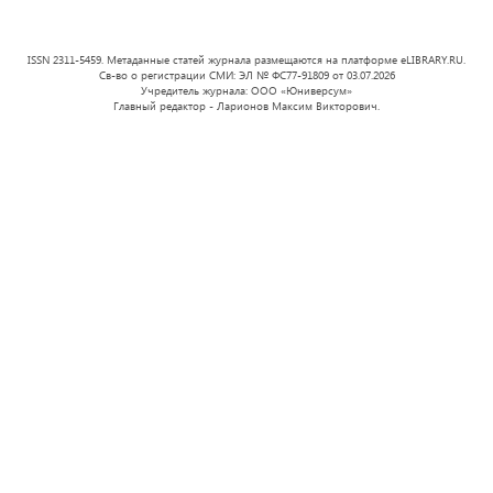
ISSN 2311-5459. Метаданные статей журнала размещаются на платформе eLIBRARY.RU.
Св-во о регистрации СМИ: ЭЛ № ФС77-91809 от 03.07.2026
Учредитель журнала: ООО «Юниверсум»
Главный редактор - Ларионов Максим Викторович.