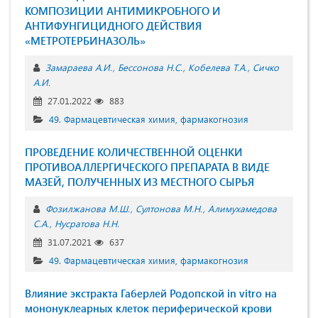
КОМПОЗИЦИИ АНТИМИКРОБНОГО И
АНТИФУНГИЦИДНОГО ДЕЙСТВИЯ
«МЕТРОТЕРБИНАЗОЛЬ»
Замараева А.И.
Бессонова Н.С.
Кобелева Т.А.
Сичко
А.И.
27.01.2022
883
49. Фармацевтическая химия, фармакогнозия
ПРОВЕДЕНИЕ КОЛИЧЕСТВЕННОЙ ОЦЕНКИ
ПРОТИВОАЛЛЕРГИЧЕСКОГО ПРЕПАРАТА В ВИДЕ
МАЗЕЙ, ПОЛУЧЕННЫХ ИЗ МЕСТНОГО СЫРЬЯ
Фозилжанова М.Ш.
Султонова М.Н.
Алимухамедова
С.А.
Нусратова Н.Н.
31.07.2021
637
49. Фармацевтическая химия, фармакогнозия
Влияние экстракта Габерлей Родопской in vitro на
мононуклеарных клеток периферической крови