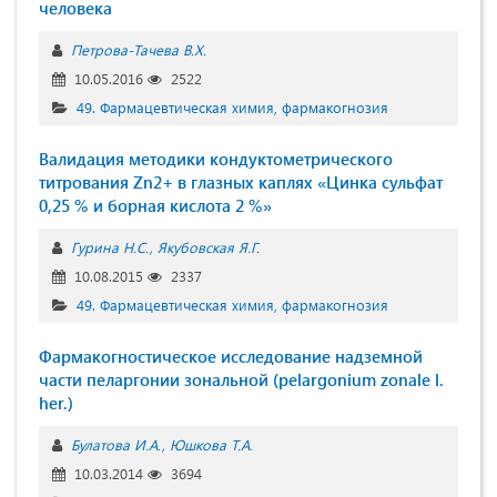
человека
Петрова-Тачева В.Х.
10.05.2016
2522
49. Фармацевтическая химия, фармакогнозия
Валидация методики кондуктометрического
титрования Zn2+ в глазных каплях «Цинка сульфат
0,25 % и борная кислота 2 %»
Гурина Н.С.
Якубовская Я.Г.
10.08.2015
2337
49. Фармацевтическая химия, фармакогнозия
Фармакогностическое исследование надземной
части пеларгонии зональной (pelargonium zonale l.
her.)
Булатова И.А.
Юшкова Т.А.
10.03.2014
3694