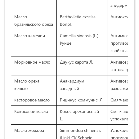
эпидермис.
Масло
Bertholletia excelsa
Антиоксидант
бразильского ореха
Bonpl.
Масло камелии
Camellia sinensis (L.)
Антимикробны
Кунце
противоаллер
свойства кож
Морковное масло
Даукус карота Л.
Антивозрастно
фотозащита, з
Масло ореха
Анакардиум
Антивозрастно
кешью
западный L.
разглаживаю
касторовое масло
Рицинус коммунис Л.
Смягчающее, 
Кокосовое масло
Кокос орехоносный
Смягчающее, 
L.
успокаивающ
Масло жожоба
Simmondsia chinensis
Успокаивающе
(Link) CK Schneid.
противоугрево