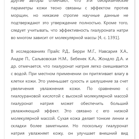
другие авторы отмечают, что эти биофизические
параметры кожи тесно связаны с эффектом против
морщин, но никакие строгие научные данные не
подтверждают это утверждение полностью. Кроме того,
следует учитывать, что эффективность гиалуроната натри
во многом зависит от молекулярной массы [4, с. 1391].
В исследованиях Прайс Р.Д., Берри М.Г., Навсария Х.А.,
Андре П., Сальвовская Н.М., Бебенек К.А., Жондло Д.А. и
др. отмечается, что гиалуронат натрия легко смешивается
с водой. При местном применении он притягивает влагу в
клетки кожи. Это уменьшает сухость и шелушение за счет
увеличения увлажнения кожи. По сравнению с
гиалоурановой кислотой с высокой молекулярной массой
гиалуронат натрия может обеспечить больший
увлажняющий эффект. Это связано с его низкой
молекулярной массой. Сухая кожа делает тонкие линии и
складки более заметными. Но поскольку гиалуронат
натрия увлажняет кожу, он улучшает внешний вид