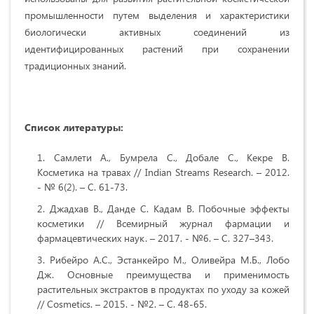
промышленности путем выделения и характеристики
биологически активных соединений из
идентифицированных растений при сохранении
традиционных знаний.
Список литературы:
Самлети А., Бумрела С., Добале С., Кекре В.
Косметика на травах // Indian Streams Research. – 2012.
- № 6(2). – С. 61-73.
Джадхав В., Данде С. Кадам В. Побочные эффекты
косметики // Всемирный журнал фармации и
фармацевтических наук. – 2017. - №6. – С. 327–343.
Рибейро А.С., Эстанкейро М., Оливейра М.Б., Лобо
Дж. Основные преимущества и применимость
растительных экстрактов в продуктах по уходу за кожей
// Cosmetics. – 2015. - №2. – С. 48-65.