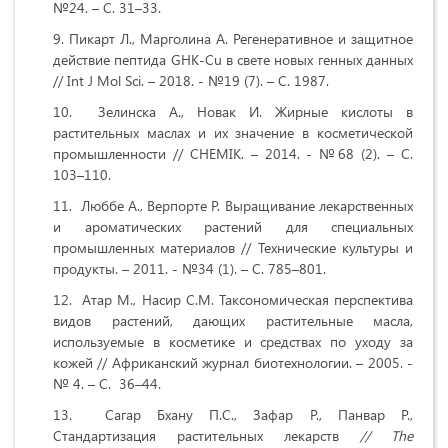
№24. – С. 31–33.
Пикарт Л., Марголина А. Регенеративное и защитное
действие пептида GHK-Cu в свете новых генных данных
// Int J Mol Sci. – 2018. - №19 (7). – С. 1987.
Зелинска А., Новак И. Жирные кислоты в
растительных маслах и их значение в косметической
промышленности // CHEMIK. – 2014. - №68 (2). – С.
103–110.
Люббе А., Верпорте Р. Выращивание лекарственных
и ароматических растений для специальных
промышленных материалов // Технические культуры и
продукты. – 2011. - №34 (1). – С. 785–801.
Атар М., Насир С.М. Таксономическая перспектива
видов растений, дающих растительные масла,
используемые в косметике и средствах по уходу за
кожей // Африканский журнал биотехнологии. – 2005. -
№ 4. – С. 36–44.
Сагар Бхану П.С., Зафар Р., Панвар Р.,
Стандартизация растительных лекарств
// The