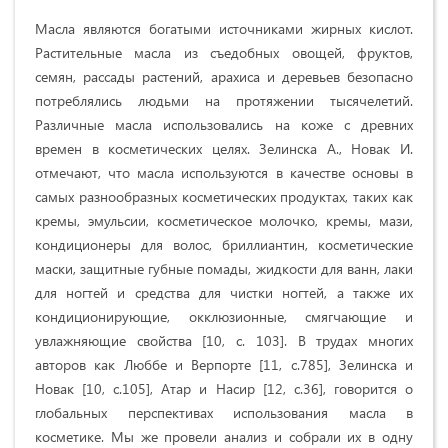
Масла являются богатыми источниками жирных кислот.
Растительные масла из съедобных овощей, фруктов,
семян, рассады растений, арахиса и деревьев безопасно
потреблялись людьми на протяжении тысячелетий.
Различные масла использовались на коже с древних
времен в косметических целях. Зелинска А., Новак И.
отмечают, что масла используются в качестве основы в
самых разнообразных косметических продуктах, таких как
кремы, эмульсии, косметическое молочко, кремы, мази,
кондиционеры для волос, бриллиантин, косметические
маски, защитные губные помады, жидкости для ванн, лаки
для ногтей и средства для чистки ногтей, а также их
кондиционирующие, окклюзионные, смягчающие и
увлажняющие свойства [10, с. 103]. В трудах многих
авторов как Люббе и Верпорте [11, с.785], Зелинска и
Новак [10, с.105], Атар и Насир [12, с.36], говорится о
глобальных перспективах использования масла в
косметике. Мы же провели анализ и собрали их в одну