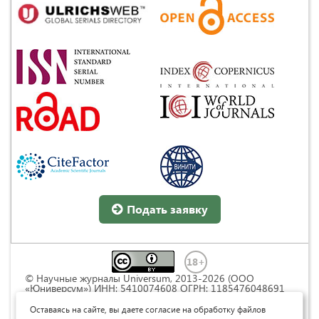
Подать заявку
© Научные журналы Universum, 2013-2026 (ООО
«Юниверсум») ИНН: 5410074608 ОГРН: 1185476048691
Это произведение доступно по
лицензии Creative
Commons « Attribution» («Атрибуция») 4.0
Оставаясь на сайте, вы даете согласие на обработку файлов
Непортированная
.