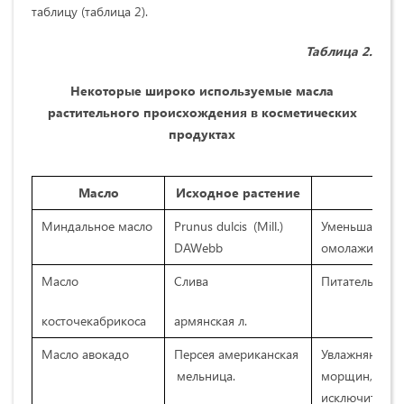
таблицу (таблица 2).
Таблица 2.
Некоторые широко используемые масла
растительного происхождения в косметических
продуктах
Масло
Исходное растение
Миндальное масло
Prunus dulcis (Mill.)
Уменьшает гип
DAWebb
омолаживает, 
Масло
Слива
Питательный,
косточекабрикоса
армянская л.
Масло авокадо
Персея американская
Увлажняющий,
мельница.
морщин, стим
исключительн