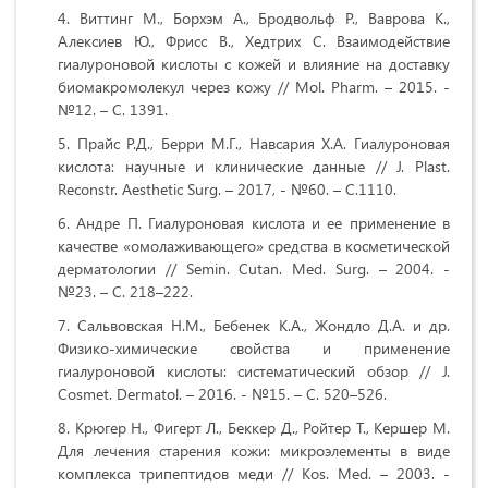
Виттинг М., Борхэм А., Бродвольф Р., Ваврова К.,
Алексиев Ю., Фрисс В., Хедтрих С. ​​Взаимодействие
гиалуроновой кислоты с кожей и влияние на доставку
биомакромолекул через кожу // Mol. Pharm. – 2015. -
№12. – С. 1391.
Прайс Р.Д., Берри М.Г., Навсария Х.А. Гиалуроновая
кислота: научные и клинические данные // J. Plast.
Reconstr. Aesthetic Surg. – 2017, - №60. – С.1110.
Андре П. Гиалуроновая кислота и ее применение в
качестве «омолаживающего» средства в косметической
дерматологии // Semin. Cutan. Med. Surg. – 2004. -
№23. – С. 218–222.
Сальвовская Н.М., Бебенек К.А., Жондло Д.А. и др.
Физико-химические свойства и применение
гиалуроновой кислоты: систематический обзор // J.
Cosmet. Dermatol. – 2016. - №15. – С. 520–526.
Крюгер Н., Фигерт Л., Беккер Д., Ройтер Т., Кершер М.
Для лечения старения кожи: микроэлементы в виде
комплекса трипептидов меди // Kos. Med. – 2003. -