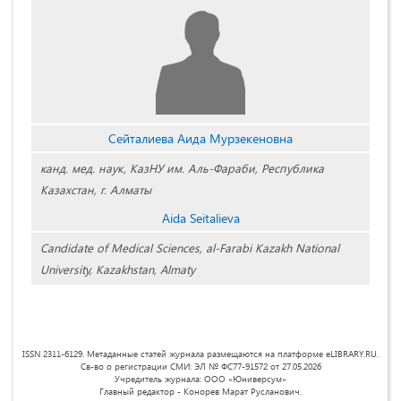
Сейталиева Аида Мурзекеновна
канд. мед. наук, КазНУ им. Аль-Фараби, Республика
Казахстан, г. Алматы
Aida Seitalievа
Candidate of Medical Sciences, al-Farabi Kazakh National
University, Kazakhstan, Almaty
ISSN 2311-6129. Метаданные статей журнала размещаются на платформе eLIBRARY.RU.
Св-во о регистрации СМИ: ЭЛ № ФС77-91572 от 27.05.2026
Учредитель журнала: ООО «Юниверсум»
Главный редактор - Конорев Марат Русланович.