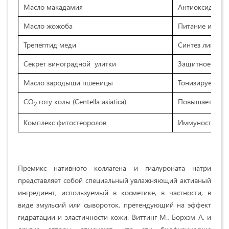
Масло макадамия
Антиоксидант
Масло жожоба
Питание и увл
Трепептид меди
Синтез липидов
Секрет виноградной улитки
Защитное и у
Масло зародыши пшеницы
Тонизирует
СО
готу колы (Centella asiatica)
Повышает синте
2
Комплекс фитостеоролов
Иммуностимул
Премикс нативного коллагена и гиалуроната натри
представляет собой специальный увлажняющий активный
ингредиент, используемый в косметике, в частности, в
виде эмульсий или сывороток, претендующий на эффект
гидратации и эластичности кожи. Виттинг М., Борхэм А. и