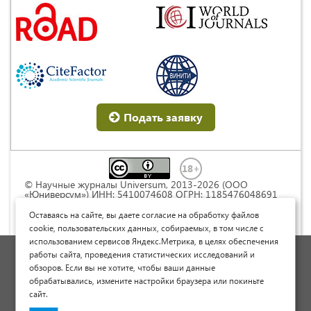
Подать заявку
© Научные журналы Universum, 2013-2026 (ООО
«Юниверсум») ИНН: 5410074608 ОГРН: 1185476048691
Это произведение доступно по
лицензии Creative
Commons « Attribution» («Атрибуция») 4.0
Оставаясь на сайте, вы даете согласие на обработку файлов
Непортированная
.
cookie, пользовательских данных, собираемых, в том числе с
использованием сервисов Яндекс.Метрика, в целях обеспечения
Политика обработки персональных данных
работы сайта, проведения статистических исследований и
обзоров. Если вы не хотите, чтобы ваши данные
Договор оферты
обрабатывались, измените настройки браузера или покиньте
Опубликовать научную статью
сайт.
Сайт научных статей и публикаций