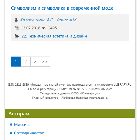
Символизм и символика в современной моде
Колотушкина А.С.
Упине А.М.
13.07.2018
2495
22. Техническая эстетика и дизайн
1
2
>
>>
ISSN 2311-2859. Метаданные статей журнала размещаются на платформе eLIBRARY.RU.
Св-во о регистрации СМИ: ЭЛ № ФС77-91810 от 03.07.2026
Учредитель журнала: ООО «Юниверсум»
Главный редактор - Лебедева Надежда Анатольевна.
Авторам
Миссия
Сотрудничество