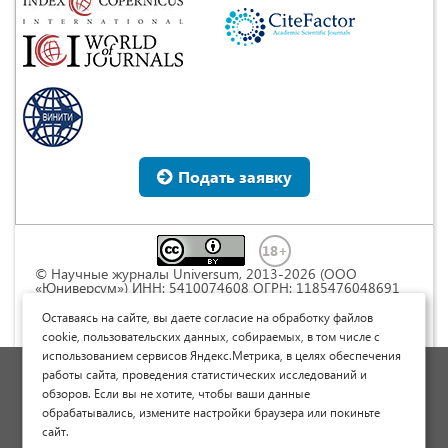
Подать заявку
© Научные журналы Universum, 2013-2026 (ООО
«Юниверсум») ИНН: 5410074608 ОГРН: 1185476048691
Это произведение доступно по
лицензии Creative
Commons « Attribution» («Атрибуция») 4.0
Оставаясь на сайте, вы даете согласие на обработку файлов
Непортированная
.
cookie, пользовательских данных, собираемых, в том числе с
использованием сервисов Яндекс.Метрика, в целях обеспечения
Политика обработки персональных данных
работы сайта, проведения статистических исследований и
обзоров. Если вы не хотите, чтобы ваши данные
Договор оферты
обрабатывались, измените настройки браузера или покиньте
Опубликовать научную статью
сайт.
Сайт научных статей и публикаций