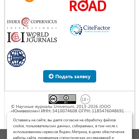
Подать заявку
© Научные журналы Universum, 2013-2026 (ООО
«Юниверсум») ИНН: 5410074608 ОГРН: 1185476048691
Это произведение доступно по
лицензии Creative
Commons « Attribution» («Атрибуция») 4.0
Оставаясь на сайте, вы даете согласие на обработку файлов
Непортированная
.
cookie, пользовательских данных, собираемых, в том числе с
использованием сервисов Яндекс.Метрика, в целях обеспечения
Политика обработки персональных данных
работы сайта, проведения статистических исследований и