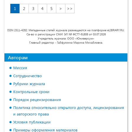
1
2
3
4
5
>
>>
ISSN 2311-4282. Метаданные статей журнала размещаются на платформе eLIBRARY.RU.
Св-во о регистрации СМИ: ЭЛ № ФС77-91808 от 03.07.2026
Учредитель журнала: ООО «Юниверсум»
Главный редактор - Гайфуллина Марина Михайловна.
Авторам
Миссия
Сотрудничество
Рубрики журнала
Контрольные сроки
Порядок рецензирования
Политика относительно открытого доступа, лицензирования
и авторского права
Условия публикации
Примеры оформления материалов