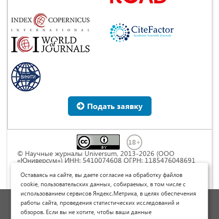
Подать заявку
© Научные журналы Universum, 2013-2026 (ООО
«Юниверсум») ИНН: 5410074608 ОГРН: 1185476048691
Это произведение доступно по
лицензии Creative
Commons « Attribution» («Атрибуция») 4.0
Оставаясь на сайте, вы даете согласие на обработку файлов
Непортированная
.
cookie, пользовательских данных, собираемых, в том числе с
использованием сервисов Яндекс.Метрика, в целях обеспечения
Политика обработки персональных данных
работы сайта, проведения статистических исследований и
обзоров. Если вы не хотите, чтобы ваши данные
Договор оферты