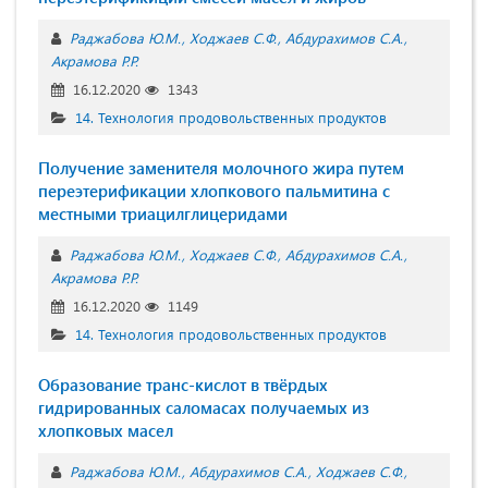
Раджабова Ю.М.
Ходжаев С.Ф.
Абдурахимов С.А.
Акрамова Р.Р.
16.12.2020
1343
14. Технология продовольственных продуктов
Получение заменителя молочного жира путем
переэтерификации хлопкового пальмитина с
местными триацилглицеридами
Раджабова Ю.М.
Ходжаев С.Ф.
Абдурахимов С.А.
Акрамова Р.Р.
16.12.2020
1149
14. Технология продовольственных продуктов
Образование транс-кислот в твёрдых
гидрированных саломасах получаемых из
хлопковых масел
Раджабова Ю.М.
Абдурахимов С.А.
Ходжаев С.Ф.