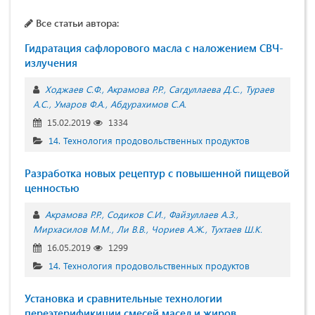
Все статьи автора:
Гидратация сафлорового масла с наложением СВЧ-
излучения
Ходжаев С.Ф.
Акрамова Р.Р.
Сагдуллаева Д.С.
Тураев
А.С.
Умаров Ф.А.
Абдурахимов С.А.
15.02.2019
1334
14. Технология продовольственных продуктов
Разработка новых рецептур с повышенной пищевой
ценностью
Акрамова Р.Р.
Содиков С.И.
Файзуллаев А.З.
Мирхасилов М.М.
Ли В.В.
Чориев А.Ж.
Тухтаев Ш.К.
16.05.2019
1299
14. Технология продовольственных продуктов
Установка и сравнительные технологии
переэтерификиции смесей масел и жиров