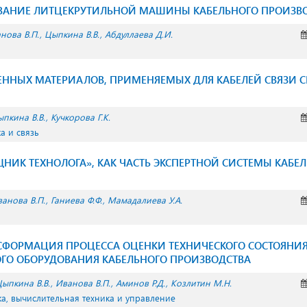
ВАНИЕ ЛИТЦЕКРУТИЛЬНОЙ МАШИНЫ КАБЕЛЬНОГО ПРОИЗВ
нова В.П.
Цыпкина В.В.
Абдуллаева Д.И.
ЕННЫХ МАТЕРИАЛОВ, ПРИМЕНЯЕМЫХ ДЛЯ КАБЕЛЕЙ СВЯЗИ 
пкина В.В.
Кучкорова Г.К.
а и связь
ИК ТЕХНОЛОГА», КАК ЧАСТЬ ЭКСПЕРТНОЙ СИСТЕМЫ КАБЕ
анова В.П.
Ганиева Ф.Ф.
Мамадалиева У.А.
СФОРМАЦИЯ ПРОЦЕССА ОЦЕНКИ ТЕХНИЧЕСКОГО СОСТОЯНИ
ОГО ОБОРУДОВАНИЯ КАБЕЛЬНОГО ПРОИЗВОДСТВА
ыпкина В.В.
Иванова В.П.
Аминов Р.Д.
Козлитин М.Н.
а, вычислительная техника и управление