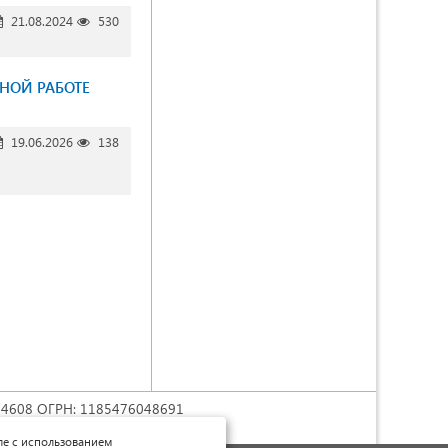
21.08.2024
530
НОЙ РАБОТЕ
19.06.2026
138
74608 ОГРН: 1185476048691
трибуция») 4.0 Непортированная
.
сле с использованием