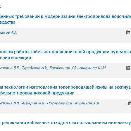
:
щенных требований к модернизации электропривода волочи
водства
анов А.А.
ности работы кабельно-проводниковой продукции путем ус
ения изоляции
пкина В.В.
Турабеков А.У.
Бокижонов У.А.
Атаджиев Ш.М.
я технологии изготовления токопроводящей жилы на эксплу
кабельно-проводниковой продукции
пкина В.В.
Акбаров Ф.А.
Носирова Д.А.
Муминов Х.А.
 рециклинга кабельных отходов с использованием интеллект