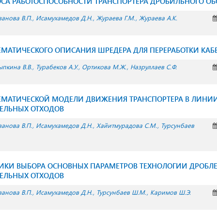
ОСА РАБОТОСПОСОБНОСТИ ТРАНСПОРТЕРА ДРОБИЛЬНОГО О
анова В.П.
Исамухамедов Д.Н.
Жураева Г.М.
Жураева А.К.
ЕМАТИЧЕСКОГО ОПИСАНИЯ ШРЕДЕРА ДЛЯ ПЕРЕРАБОТКИ КАБ
пкина В.В.
Турабеков А.У.
Ортикова М.Ж.
Назруллаев С.Ф.
ТЕМАТИЧЕСКОЙ МОДЕЛИ ДВИЖЕНИЯ ТРАНСПОРТЕРА В ЛИНИ
БЕЛЬНЫХ ОТХОДОВ
анова В.П.
Исамухамедов Д.Н.
Хайитмурадова С.М.
Турсунбаев
ИКИ ВЫБОРА ОСНОВНЫХ ПАРАМЕТРОВ ТЕХНОЛОГИИ ДРОБЛЕ
БЕЛЬНЫХ ОТХОДОВ
анова В.П.
Исамухамедов Д.Н.
Турсунбаев Ш.М.
Каримов Ш.Э.