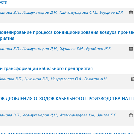
ости
анова В.П.
Исамухамедов Д.Н.
Хайитмурадова С.М.
Бердиев Ш.Р.
оделирование процесса кондиционирования воздуха произв
риятия
анова В.П.
Исамухамедов Д.Н.
Жураева Г.М.
Рузибоев Ж.Х.
й трансформации кабельного предприятия
ванова В.П.
Цыпкина В.В.
Назруллаева О.А.
Раматов А.Н.
ОВ ДРОБЛЕНИЯ ОТХОДОВ КАБЕЛЬНОГО ПРОИЗВОДСТВА НА
анова В.П.
Исамухамедов Д.Н.
Атамухамедова Р.Ф.
Заитов Ё.Ғ.