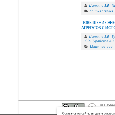
Цыпкина В.В.
Ив
11. Энергетика
ПОВЫШЕНИЕ ЭНЕ
АГРЕГАТОВ С ИС
Цыпкина В.В.
Бу
С.Э.
Турабеков А.У.
Машиностроени
© Научн
Это прои
Оставаясь на сайте, вы даете соглас