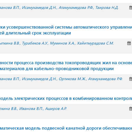
анова В.П.
Исамухамедов Д.Н.
Атамухамедова Р.Ф.
Таирова Н.Д.
ки усовершенствованной системы автоматического управлен
й длительный срок эксплуатации
пкина В.В.
Турабеков А.У.
Муминов Х.А.
Хайитмурадова С.М.
ности процесса производства токопроводящих жил на основ
материалов для кабельно-проводниковой продукции
анова В.П.
Исамухамедов Д.Н.
Ортикова М.Ж.
Атамухамедова Р.Ф.
одель электрических процессов в комбинированном контрол
кина В.В.
Иванова В.П.
Аширов А.Р.
матическая модель подвесной канатной дороги обеспечива