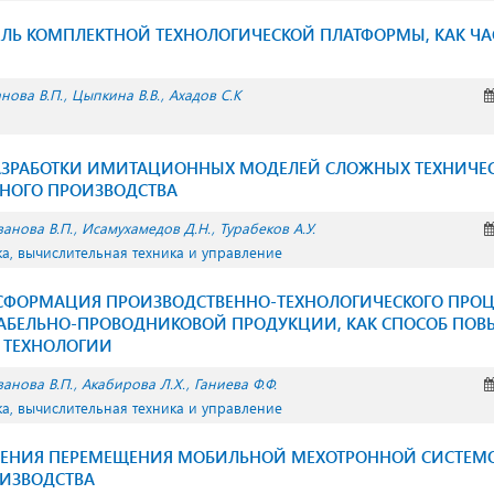
ЛЬ КОМПЛЕКТНОЙ ТЕХНОЛОГИЧЕСКОЙ ПЛАТФОРМЫ, КАК ЧА
нова В.П.
Цыпкина В.В.
Ахадов С.К
АЗРАБОТКИ ИМИТАЦИОННЫХ МОДЕЛЕЙ СЛОЖНЫХ ТЕХНИЧЕС
ЬНОГО ПРОИЗВОДСТВА
анова В.П.
Исамухамедов Д.Н.
Турабеков А.У.
а, вычислительная техника и управление
СФОРМАЦИЯ ПРОИЗВОДСТВЕННО-ТЕХНОЛОГИЧЕСКОГО ПРОЦ
КАБЕЛЬНО-ПРОВОДНИКОВОЙ ПРОДУКЦИИ, КАК СПОСОБ ПО
 ТЕХНОЛОГИИ
анова В.П.
Акабирова Л.Х.
Ганиева Ф.Ф.
а, вычислительная техника и управление
ЛЕНИЯ ПЕРЕМЕЩЕНИЯ МОБИЛЬНОЙ МЕХОТРОННОЙ СИСТЕМ
ОИЗВОДСТВА