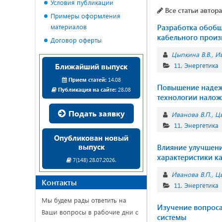
Условия публикации
Все статьи автора
Примеры оформления
материалов
Разработка обоб
кабельного произ
Договор оферты
Цыпкина В.В.
Ив
11. Энергетика
Ближайший выпуск
Прием статей:
14.08
Повышение надеж
Публикация на сайте:
28.08
технологии налож
Подать заявку
Иванова В.П.
Цы
11. Энергетика
Опубликован новый
выпуск
Влияние улучшени
характеристики 
7(148) 28.07.2026.
Иванова В.П.
Цы
Контакты
11. Энергетика
Мы будем рады ответить на
Изучение вопроса
Ваши вопросы в рабочие дни с
системы