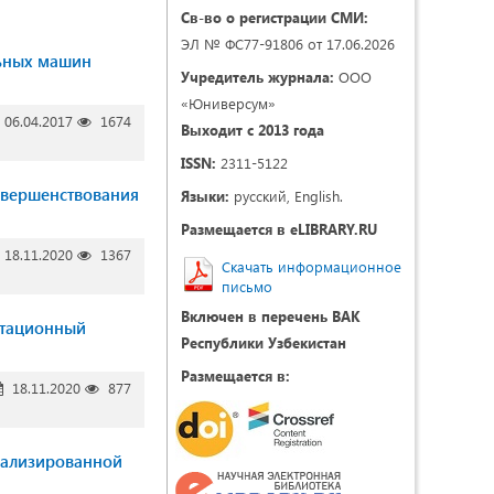
Св-во о регистрации СМИ:
ЭЛ № ФС77-91806 от 17.06.2026
льных машин
Учредитель журнала:
ООО
«Юниверсум»
06.04.2017
1674
Выходит с 2013 года
ISSN:
2311-5122
овершенствования
Языки:
русский, English.
Размещается в eLIBRARY.RU
18.11.2020
1367
Скачать информационное
письмо
Включен в перечень ВАК
атационный
Республики Узбекистан
Размещается в:
18.11.2020
877
уализированной