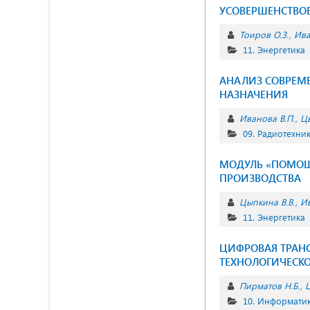
УСОВЕРШЕНСТВО
Тоиров О.З.
Ива
11. Энергетика
АНАЛИЗ СОВРЕМ
НАЗНАЧЕНИЯ
Иванова В.П.
Цы
09. Радиотехник
МОДУЛЬ «ПОМОЩН
ПРОИЗВОДСТВА
Цыпкина В.В.
Ив
11. Энергетика
ЦИФРОВАЯ ТРАН
ТЕХНОЛОГИЧЕСК
Пирматов Н.Б.
Ц
10. Информатик