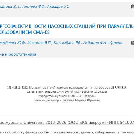
анова В.П.
Ганиева Ф.Ф.
Ахмадов У.С.
РГОЭФФЕКТИВНОСТИ НАСОСНЫХ СТАНЦИЙ ПРИ ПАРАЛЛЕЛЬ
ПОЛЬЗОВАНИЕМ CMA-ES
латбаева Ю.Ф.
Иванова В.П.
Косымбаев Р.Б.
Акбаров Ф.А.
Уроков
е и робототехника
ISSN 2311-5122. Метаданные статей журнала размещаются на платформе eLIBRARY.RU.
Св-во о регистрации СМИ: ЭЛ № ФС77-91806 от 17.06.2026
Учредитель журнала: ООО «Юниверсум»
Главный редактор - Звездина Марина Юрьевна.
ые журналы Universum, 2013-2026 (ООО «Юниверсум») ИНН: 54100
зведение доступно по
лицензии Creative Commons « Attribution» («А
ие на обработку файлов cookie, пользовательских данных, собираемых, в том чи