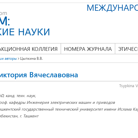
МЕЖДУНАР
АКЦИОННАЯ КОЛЛЕГИЯ
НОМЕРА ЖУРНАЛА
ЭТИЧЕС
ши авторы
Цыпкина В.В.
иктория Вячеславовна
Tsypkina V
hD, канд. техн. наук,
роф. кафедры Инженерия электрических машин и приводов
ашкентский государственный технический университет имени Ислама К
збекистан, г. Ташкент