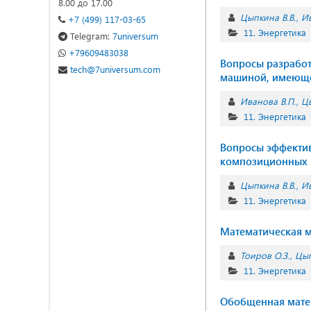
8.00 до 17.00
Цыпкина В.В.
Ив
+7 (499) 117-03-65
11. Энергетика
Telegram:
7universum
+79609483038
Вопросы разработ
tech@7universum.com
машиной, имеюще
Иванова В.П.
Цы
11. Энергетика
Вопросы эффектив
композиционных 
Цыпкина В.В.
Ив
11. Энергетика
Математическая м
Тоиров О.З.
Цып
11. Энергетика
Обобщенная мате