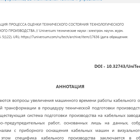
ЦИЯ ПРОЦЕССА ОЦЕНКИ ТЕХНИЧЕСКОГО СОСТОЯНИЯ ТЕХНОЛОГИЧЕСКОГО
 ПРОИЗВОДСТВА // Universum: технические науки : электрон. научн. журн.
4. 5(122). URL: https://7universum.com/ru/tech/archive/item/17636 (дата обращения:
DOI - 10.32743/UniTe
АННОТАЦИЯ
ваются вопросы увеличения машинного времени работы кабельного о
й трансформации в процедуру технической подготовки производст
уществующая система подготовки производства на кабельных завод
во-предупредительных работ, основанных лишь на данных, соб
оналам с приборного оснащения кабельных машин и визуальног
этом специфика кабельного производства заключается в о