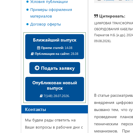
Условия публикации
Примеры оформления
Цитировать:
материалов
ЦИФРОВАЯ ТРАНСФОРМА
Договор оферты
ОБОРУДОВАНИЯ КАБЕЛЬНОГО
Пирматов Н.Б. [и др.]. 202
Ближайший выпуск
09.08.2026).
Прием статей:
14.08
Публикация на сайте:
28.08
Подать заявку
Опубликован новый
выпуск
В статье рассматри
7(148) 28.07.2026.
внедрения цифрово
Контакты
вызвано тем, что с
проведение плано
Мы будем рады ответить на
техническим перс
Ваши вопросы в рабочие дни с
механизмов. При 