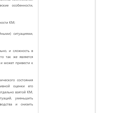
ские особенности,
ности КМ;
йными) ситуациями,
льно, и сложность в
то так же является
 и может привести к
ического состояния
тивной оценки его
отдельно взятой КМ,
туаций, уменьшить
водства и снизить