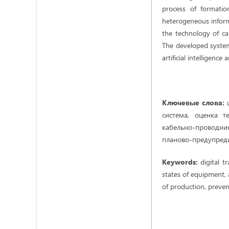
process of formatio
heterogeneous informa
the technology of cab
The developed system
artificial intelligen
Ключевые слова:
ц
система, оценка т
кабельно-проводни
планово-предупреди
Keywords:
digital t
states of equipment, a
of production, prevent