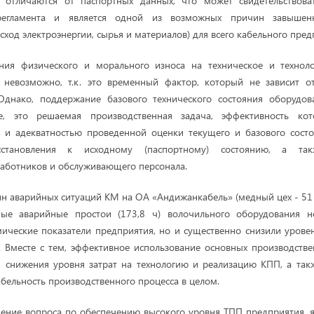
 отличаются от паспортных данных, что может свидетельствов
 регламента и является одной из возможных причин завышен
сход электроэнергии, сырья и материалов) для всего кабельного пред
ия физического и морального износа на техническое и техноло
 невозможно, т.к. это временный фактор, который не зависит о
Однако, поддержание базового технического состояния оборудо
е, это решаемая производственная задача, эффективность кот
м и адекватностью проведенной оценки текущего и базового состо
сстановления к исходному (паспортному) состоянию, а так
аботников и обслуживающего персонала.
н аварийных ситуаций КМ на ОА «Андижанкабель» (медный цех - 51 ра
ые аварийные простои (173,8 ч) волочильного оборудования н
мические показатели предприятия, но и существенно снизили уровен
. Вместе с тем, эффективное использование основных производств
я снижения уровня затрат на технологию и реализацию КПП, а так
ельность производственного процесса в целом.
ение вопроса по обеспечению высокого уровня ТПП предприятия, 