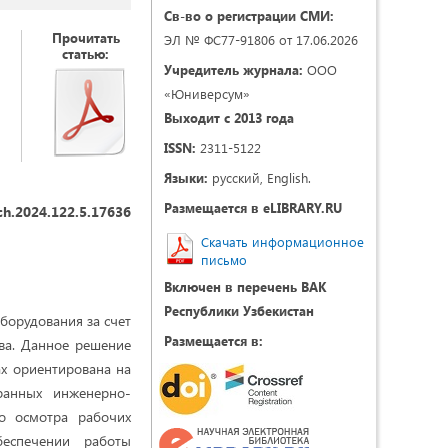
Св-во о регистрации СМИ:
Прочитать
ЭЛ № ФС77-91806 от 17.06.2026
статью:
Учредитель журнала:
ООО
«Юниверсум»
Выходит с 2013 года
ISSN:
2311-5122
Языки:
русский, English.
Размещается в eLIBRARY.RU
ch.2024.122.5.17636
Скачать информационное
письмо
Включен в перечень ВАК
Республики Узбекистан
борудования за счет
Размещается в:
ва. Данное решение
ах ориентирована на
ранных инженерно-
о осмотра рабочих
беспечении работы