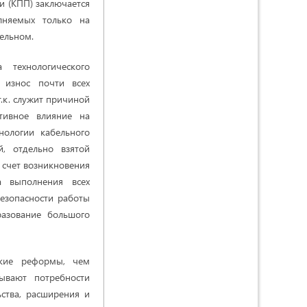
и (КПП) заключается
лняемых только на
ельном.
 технологического
 износ почти всех
т.к. служит причиной
тивное влияние на
нологии кабельного
й, отдельно взятой
 счет возникновения
а выполнения всех
езопасности работы
разование большого
ские реформы, чем
ывают потребности
ьства, расширения и