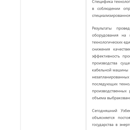
Специфика технолог
в соблюдении опр
специализированном
Результаты прове
оборудования на 
технологических еди
снижения качеств
эффективность про
производства суще
кабельной машины (
незапланированны
последующих техно
производственных 
объема выбракован
Сегодняшний Узбе
объясняется пост
государства в энер