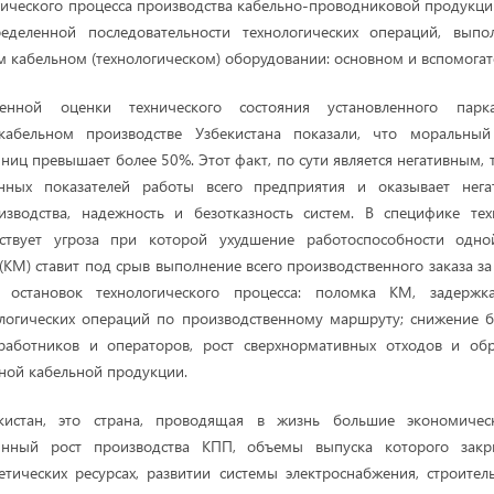
ического процесса производства кабельно-проводниковой продукци
еделенной последовательности технологических операций, выпо
 кабельном (технологическом) оборудовании: основном и вспомогат
денной оценки технического состояния установленного парка
кабельном производстве Узбекистана показали, что моральный
ниц превышает более 50%. Этот факт, по сути является негативным, 
енных показателей работы всего предприятия и оказывает нега
изводства, надежность и безотказность систем. В специфике тех
ствует угроза при которой ухудшение работоспособности одно
КМ) ставит под срыв выполнение всего производственного заказа за
х остановок технологического процесса: поломка КМ, задержк
логических операций по производственному маршруту; снижение б
работников и операторов, рост сверхнормативных отходов и об
ной кабельной продукции.
кистан, это страна, проводящая в жизнь большие экономиче
оянный рост производства КПП, объемы выпуска которого закр
гетических ресурсах, развитии системы электроснабжения, строител