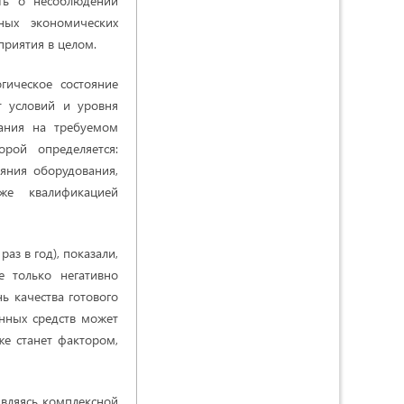
ать о несоблюдении
ных экономических
приятия в целом.
гическое состояние
т условий и уровня
вания на требуемом
орой определяется:
яния оборудования,
же квалификацией
з в год), показали,
е только негативно
ь качества готового
енных средств может
же станет фактором,
являясь комплексной