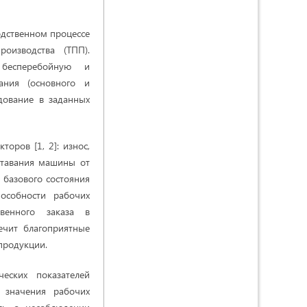
одственном процессе
оизводства (ТПП).
 бесперебойную и
ания (основного и
дование в заданных
оров [1, 2]: износ,
тставания машины от
 базового состояния
особности рабочих
твенного заказа в
ечит благоприятные
продукции.
еских показателей
и значения рабочих