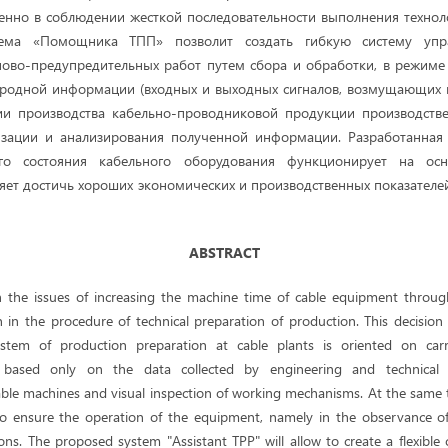
енно в соблюдении жесткой последовательности выполнения технол
тема «Помощника ТПП» позволит создать гибкую систему упр
ово-предупредительных работ путем сбора и обработки, в режиме 
родной информации (входных и выходных сигналов, возмущающих во
гии производства кабельно-проводниковой продукции производстве
зации и анализирования полученной информации. Разработанная 
ого состояния кабельного оборудования функционирует на осно
ляет достичь хороших экономических и производственных показателе
ABSTRACT
th the issues of increasing the machine time of cable equipment throug
n in the procedure of technical preparation of production. This decision
ystem of production preparation at cable plants is oriented on car
based only on the data collected by engineering and technical
ble machines and visual inspection of working mechanisms. At the same ti
to ensure the operation of the equipment, namely in the observance of
ons. The proposed system "Assistant TPP" will allow to create a flexible