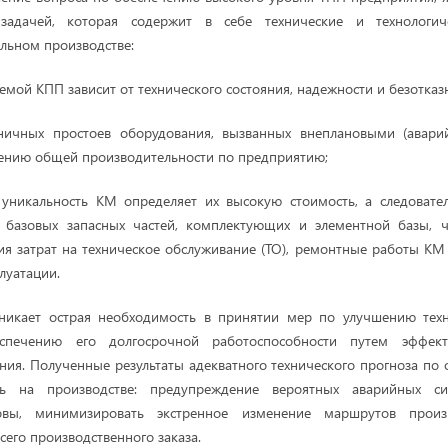
 задачей, которая содержит в себе технические и технологиче
льном производстве:
емой КПП зависит от технического состояния, надежности и безотказ
ничных простоев оборудования, вызванных внеплановыми (авари
ению общей производительности по предприятию;
 уникальность КМ определяет их высокую стоимость, а следовате
 базовых запасных частей, комплектующих и элементной базы, ч
я затрат на техническое обслуживание (ТО), ремонтные работы КМ
плуатации.
зникает острая необходимость в принятии мер по улучшению техн
еспечению его долгосрочной работоспособности путем эффек
яния. Полученные результаты адекватного технического прогноза по 
ь на производстве: предупреждение вероятных аварийных си
овы, минимизировать экстренное изменение маршрутов произ
сего производственного заказа.