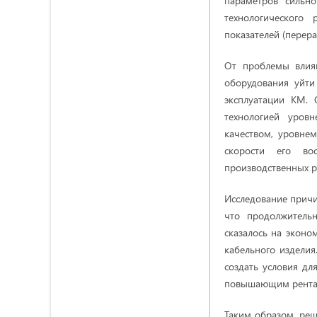
параметров сильно
технологического
показателей (перера
От проблемы влиян
оборудования уйти
эксплуатации КМ. 
технологией уровн
качеством, уровне
скорости его во
производственных р
Исследование причи
что продолжительн
сказалось на эконо
кабельного изделия
создать условия дл
повышающим рентаб
Таким образом, реш