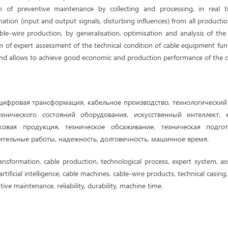
n of preventive maintenance by collecting and processing, in real
tion (input and output signals, disturbing influences) from all producti
le-wire production, by generalisation, optimisation and analysis of the
 of expert assessment of the technical condition of cable equipment func
ce and allows to achieve good economic and production performance of the c
ифровая трансформация, кабельное производство, технологический 
ехнического состояний оборудования, искусственный интеллект,
ковая продукция, техническое обсаживание, техническая подгот
тельные работы, надежность, долговечность, машинное время.
ransformation, cable production, technological process, expert system, a
rtificial intelligence, cable machines, cable-wire products, technical casing
ive maintenance, reliability, durability, machine time.