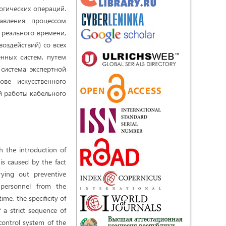
огических операций.
авления процессом
реального времени,
здействий) со всех
нных систем, путем
система экспертной
ве искусственного
й работы кабельного
h the introduction of
 is caused by the fact
rying out preventive
 personnel from the
me, the specificity of
 a strict sequence of
 control system of the