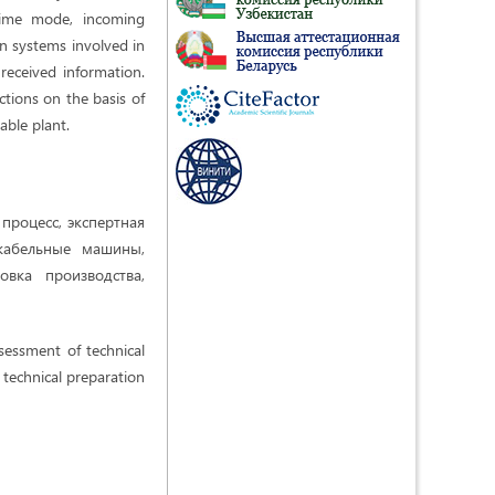
 time mode, incoming
on systems involved in
 received information.
tions on the basis of
able plant.
процесс, экспертная
 кабельные машины,
овка производства,
ssessment of technical
, technical preparation