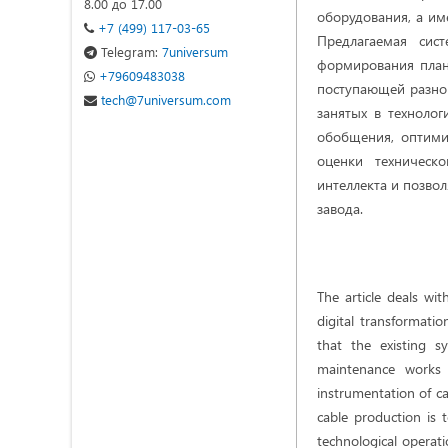
8.00 до 17.00
оборудования, а им
+7 (499) 117-03-65
Предлагаемая сис
Telegram:
7universum
формирования план
+79609483038
поступающей разно
tech@7universum.com
занятых в техноло
обобщения, оптими
оценки техническ
интеллекта и позво
завода.
The article deals wi
digital transformatio
that the existing s
maintenance works 
instrumentation of ca
cable production is 
technological operati