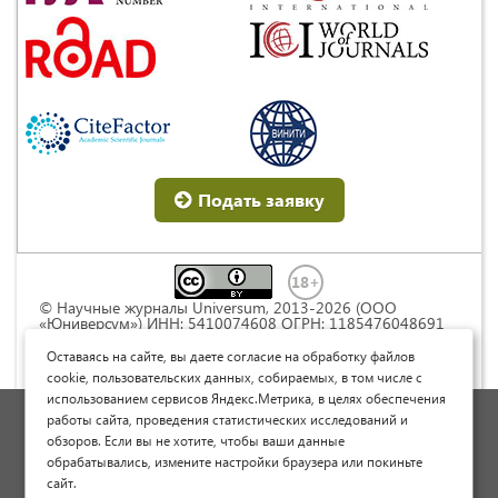
Подать заявку
© Научные журналы Universum, 2013-2026 (ООО
«Юниверсум») ИНН: 5410074608 ОГРН: 1185476048691
Это произведение доступно по
лицензии Creative
Commons « Attribution» («Атрибуция») 4.0
Оставаясь на сайте, вы даете согласие на обработку файлов
Непортированная
.
cookie, пользовательских данных, собираемых, в том числе с
использованием сервисов Яндекс.Метрика, в целях обеспечения
Политика обработки персональных данных
работы сайта, проведения статистических исследований и
обзоров. Если вы не хотите, чтобы ваши данные
Договор оферты
обрабатывались, измените настройки браузера или покиньте
Опубликовать научную статью
сайт.