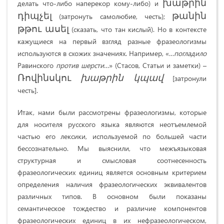
խաթրին
делать что-либо наперекор кому-либо) и
դիպչել
թանին
(затронуть самолюбие, честь);
թթու ասել
(сказать, что тан кислый). Но в контексте
кажущиеся на первый взгляд разные фразеологизмы
используются в схожих значениях. Например, «…
погладило
Равинского
против шерсти
…» (Стасов, Статьи и заметки) –
Ռովինսկու
խաթրին
կպավ
[затронули
честь].
Итак, нами были рассмотрены фразеологизмы, которые
для носителя русского языка являются неотъемлемой
частью его лексики, используемой по большей части
бессознательно. Мы выяснили, что межъязыковая
структурная и смысловая соотнесенность
фразеологических единиц является основным критерием
определения наличия фразеологических эквивалентов
различных типов. В основном были показаны
семантическое тождество и различие компонентов
фразеологических единиц в их нефразеологическом,