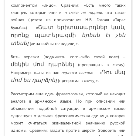
компонентом «лицо». Сравним: «Есть много таких
хлопцев, которые еще и
в глаза не видали,
что такое
война» (цитата из произведения Н.В. Гоголя «Тарас
Շատ երիտասարդներ կան,
Бульба») – «
որոնք պատերազմի
երեսն
էլ
չեն
տեսել
[лица войны не видели]».
Вить веревки (подчинять кого-либо своей воле) –
մեկին մոմ դարձնել
(превращать в свечу).
Դու մեզ
Например, «…ты из нас
веревки вьешь
» – «
մոմ
ես
դարձրել
[превратил в свечу]».
Рассмотрим еще один фразеологизм, который не находит
аналога в армянском языке. Но при описании или
объяснении подобной ситуации, в армянском языке
существует отдельная фразеологическая единица, которая
может считаться эквивалентной значению русской
идиомы. Сравним: гладить против шерсти (говорить или