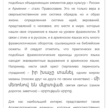
подобных объединяющих элементов двух культур – России
и Армении – стало Православие. Это не только вера в
сверхъестественное или система обрядов, но и образ
жизни, определенная система идей, верований,
представлений о человеке, его месте в мире, которые
нашли свое отражение в языке на уровне фразеологии. В
связи с этим и в русском, и в армянском языках есть много
фразеологических оборотов, ссылающихся на библейские
сюжеты. И следует отметить, что практически все
подобные фразеологические единицы русского языка
находят эквивалентные выражения в армянском языке.
Например, нести свой крест (терпеливо переносить
իր խաչը տանել
страдания) –
, одним миром
մի
мазаны (похожи друг на друга по своим качествам) –
մեռոնով են մկրտված
, святая святых (самое
дорогое, заветное) – սրբության սրբոց.
Для нас наибольший интерес представляют такие
фразеологические единицы, которые непосредственно