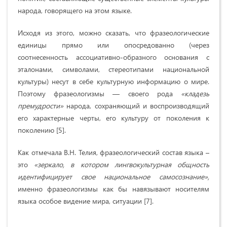
народа, говорящего на этом языке.
Исходя из этого, можно сказать, что фразеологические
единицы прямо или опосредованно (через
соотнесенность ассоциативно-образного основания с
эталонами, символами, стереотипами национальной
культуры) несут в себе культурную информацию о мире.
Поэтому фразеологизмы — своего рода
«кладезь
премудрости»
народа, сохраняющий и воспроизводящий
его характерные черты, его культуру от поколения к
поколению [5].
Как отмечала В.Н. Телия, фразеологический состав языка –
это
«зеркало, в котором лингвокультурная общность
идентифицирует свое национальное само­сознание»,
именно фразеологизмы как бы навязывают носителям
языка особое видение мира, ситуации [7].