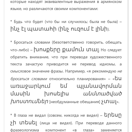
которые находят эквивалентные выражения в армянском
языке, но различаются своими компонентами:
* Будь что будет (что бы ни случилось; была не была) –
ինչ էլ պատահի (ինչ ուզում է լինի
).
* Бросаться словами (безответственно говорить, обещать
խոսքերը քամուն տալ
что-либо) –
. Но следует
обратить внимание, что при переводе художественного
текста зачастую приводится не перевод идиомы, а
смысловое значение фразы. Например, «я рекомендую
не
ես
бросаться словами
относительно планирования» – «
առաջարկում եմ պլանավորման
մասին խոսելիս
անմտածված
խոստումներ
չտալ
[необдуманные обещания]
».
երեսը
* В глаза не видал (совсем, никогда не видел) –
չի տեսել
(лица не видел). При переводе данного
фразеологизма компонент «в глаза» заменяется