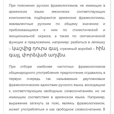
При пояснении русских фразеологизмов, не имеющих в
армянском языке лексически соответствующих
компонентов, подбираются армянские фразеологизмы,
эквивалентные русским по общему значению и
приближающиеся к ним по стилистической и
эмоциональной окраске, а также по синтаксической
функции в предложении, например: разбиться в лепешку
կաշվից դուրս գալ
հին
–
, стреляный воробей –
գայլ, փորձված աղվես
.
При отборе наиболее частотных фразеологизмов
общенародного употребления предпочтение отдавалось в
первую очередь так называемым двуплановым
фразеологическим единствам русского языка, восходящим
к соответствующим свободным словосочетаниям, но не
имеющим соответствия в армянском языке. Например,
выражение заткнуть за пояс, являясь фразеологизмом,
может употребляться и как свободное словосочетание. В