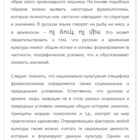
образ злого, кровожадного хищника. На основе подобных
образов можно выявить некоторые фразеологизмы,
которые полностью или частично совпадают по структуре
и значению. В русском языке говорят: ни рыба ни мясо, а
ոչ ձուկ, ոչ միս
в армянском –
. Это может
свидетельствовать о том, что русская и армянская
культуры имеют общие истоки и основы формирования (в
частности, географические условия), что и обусловливает
схожесть значений.
Следует помнить, что национально-культурная специфика
фразеологизмов определяется также социальными и
природными условиями. Естественно, что русские и
армяне, люди, живущие не в столь разных социальных и
природных условиях, имеющие общую историю, религию,
принципы морали, психологию и т.д., смотрят на мир
практически одинаково. Определяющим фактором любой
культуры также можно считать те сакральные ценности,
которые и формируют данную культуру. Одним из