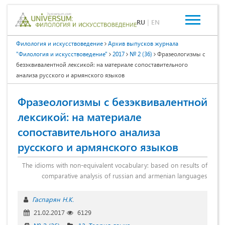
RU
|
EN
Филология и искусствоведение
Архив выпусков журнала
"Филология и искусствоведение"
2017
№ 2 (36)
Фразеологизмы с
безэквивалентной лексикой: на материале сопоставительного
анализа русского и армянского языков
Фразеологизмы с безэквивалентной
лексикой: на материале
сопоставительного анализа
русского и армянского языков
The idioms with non-equivalent vocabulary: based on results of
comparative analysis of russian and armenian languages
Гаспарян Н.К.
21.02.2017
6129