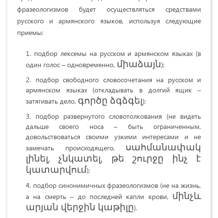
фразеологизмов будет осуществляться средствами
русского и армянского языков, используя следующие
приемы:
подбор лексемы на русском и армянском языках (в
միաձայն
один голос – одновременно,
);
подбор свободного словосочетания на русском и
армянском языках (откладывать в долгий ящик –
գործը ձգձգել
затягивать дело,
);
подбор развернутого словотолкования (не видеть
дальше своего носа – быть ограниченным,
довольствоваться своими узкими интересами и не
սահմանափակ
замечать происходящего,
լինել, չնկատել, թե շուրջը ինչ է
կատարվում
);
подбор синонимичных фразеологизмов (не на жизнь,
մինչև
а на смерть – до последней капли крови,
արյան վերջին կաթիլը
).