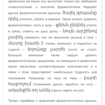
армянском же языке оно выступает только как свободное
словосочетание, а значение фразеологизма передает
ծալել գրպանը
другая фразеологическая единица:
դնել
(сложить, убрать в карман). Также можно сравнить
ցեխն ընկնել
фразеологизмы: сесть в лужу –
(упасть
նույն արշինով
в грязь), ставить на одну доску –
չափել
(измерить тем же аршином), рыльце в пуху –
մատը խառն է
(палец замешан), в подметки не
եղունգը չարժե
годится –
(ногтя не стоит).
Большое внимание также следует уделить
фразеологическим сращениям, не имеющим в армянском
языке лексически соответствующих компонентов, и в
связи с этим представляют наибольшую трудность для
բարի
понимания. Например, ни пуха ни пера –
հաջողում
(пожелание удачи), зарубить на носу –
ականջին օղ անել
(серьгу надеть на ухо).
Теперь перейдем к сравнению фразеологических единиц,