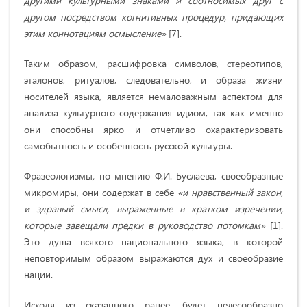
другими культурными знаками и соотносимых друг с
другом посредством когнитивных процедур, придающих
этим коннотациям осмысление»
[7].
Таким образом, расшифровка символов, стереотипов,
эталонов, ритуалов, следовательно, и образа жизни
носителей языка, является немаловажным аспектом для
анализа культурного содержания идиом, так как именно
они способны ярко и отчетливо охарактеризовать
самобытность и особенность русской культуры.
Фразеологизмы
,
по мнению Ф.И. Буслаева, своеобразные
микромиры, они содержат в себе
«и нравственный закон,
и здравый смысл, выраженные в кратком изречении,
которые завещали предки в руководство потомкам»
[1].
Это душа всякого национального языка, в которой
неповторимым образом выражаются дух и своеобразие
нации.
Исходя из сказанного ранее, будет целесообразно