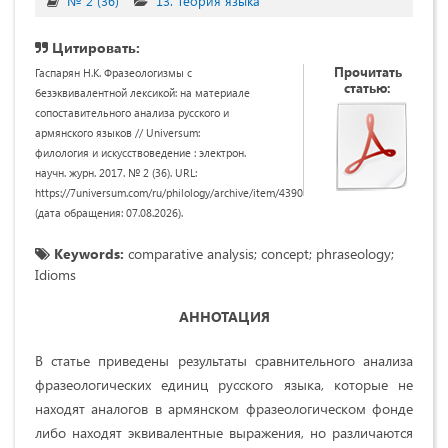
№ 2 (36)
13. Теория языка
Цитировать:
Прочитать
Гаспарян Н.К. Фразеологизмы с
статью:
безэквивалентной лексикой: на материале
сопоставительного анализа русского и
армянского языков // Universum:
филология и искусствоведение : электрон.
научн. журн. 2017. № 2 (36). URL:
https://7universum.com/ru/philology/archive/item/4390
(дата обращения: 07.08.2026).
Keywords:
comparative analysis; concept; phraseology;
Idioms
АННОТАЦИЯ
В статье приведены результаты сравнительного анализа
фразеологических единиц русского языка, которые не
находят аналогов в армянском фразеологическом фонде
либо находят эквивалентные выражения, но различаются