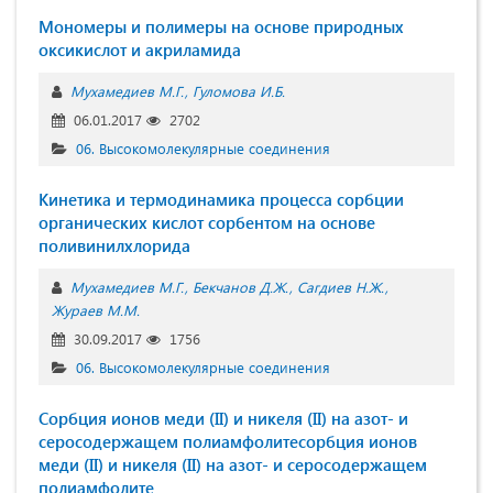
Мономеры и полимеры на основе природных
оксикислот и акриламида
Мухамедиев М.Г.
Гуломова И.Б.
06.01.2017
2702
06. Высокомолекулярные соединения
Кинетика и термодинамика процесса сорбции
органических кислот сорбентом на основе
поливинилхлорида
Мухамедиев М.Г.
Бекчанов Д.Ж.
Сагдиев Н.Ж.
Жураев М.М.
30.09.2017
1756
06. Высокомолекулярные соединения
Сорбция ионов меди (II) и никеля (II) на азот- и
серосодержащем полиамфолитесорбция ионов
меди (II) и никеля (II) на азот- и серосодержащем
полиамфолите