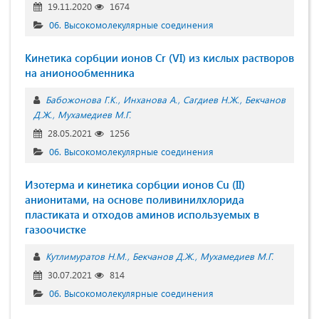
19.11.2020
1674
06. Высокомолекулярные соединения
Кинетика сорбции ионов Cr (VI) из кислых растворов
на анионообменника
Бабожонова Г.К.
Инханова А.
Сагдиев Н.Ж.
Бекчанов
Д.Ж.
Мухамедиев М.Г.
28.05.2021
1256
06. Высокомолекулярные соединения
Изотерма и кинетика сорбции ионов Сu (II)
анионитами, на основе поливинилхлорида
пластиката и отходов аминов используемых в
газоочистке
Кутлимуратов Н.М.
Бекчанов Д.Ж.
Мухамедиев М.Г.
30.07.2021
814
06. Высокомолекулярные соединения