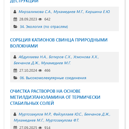
ДЕСТРУКЦИИ
Мирзалимова С.А.
Мухамедиев М.Г.
Киршина Е.Ю.
28.09.2023
642
34. Экология (по отраслям)
СОРБЦИЯ КАТИОНОВ СВИНЦА ПРИРОДНЫМИ
ВОЛОКНАМИ
Абдуллаева Н.А.
Ботиров С.Х.
Усмонова Х.Х.
Бекчанов Д.Ж.
Мухамедиев М.Г.
27.10.2024
466
06. Высокомолекулярные соединения
ОЧИСТКА РАСТВОРОВ НА ОСНОВЕ
МЕТИЛДИЭТАНОЛАМИНА ОТ ТЕРМИЧЕСКИ
СТАБИЛЬНЫХ СОЛЕЙ
Муртозакулов М.Р.
Файзуллаев Ю.С.
Бекчанов Д.Ж.
Мухамедиев М.Г.
Муртозакуловa Ф.Т.
27.09.2025
914