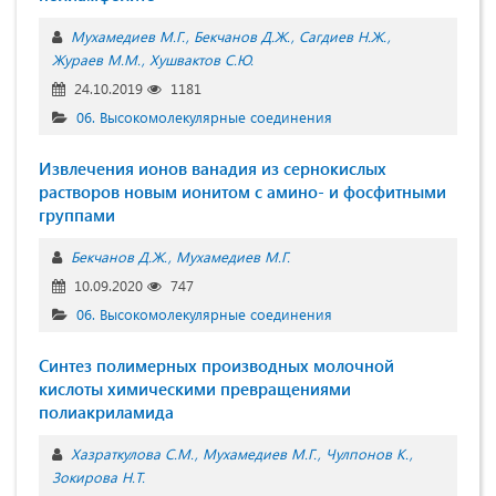
Мухамедиев М.Г.
Бекчанов Д.Ж.
Сагдиев Н.Ж.
Жураев М.М.
Хушвактов С.Ю.
24.10.2019
1181
06. Высокомолекулярные соединения
Извлечения ионов ванадия из сернокислых
растворов новым ионитом с амино- и фосфитными
группами
Бекчанов Д.Ж.
Мухамедиев М.Г.
10.09.2020
747
06. Высокомолекулярные соединения
Синтез полимерных производных молочной
кислоты химическими превращениями
полиакриламида
Хазраткулова С.М.
Мухамедиев М.Г.
Чулпонов К.
Зокирова Н.Т.