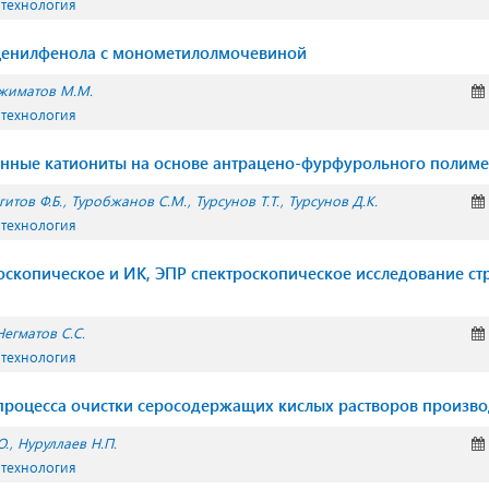
 технология
ценилфенола с монометилолмочевиной
жиматов М.М.
 технология
нные катиониты на основе антрацено-фурфурольного полим
гитов Ф.Б.
Туробжанов С.М.
Турсунов Т.Т.
Турсунов Д.К.
 технология
скопическое и ИК, ЭПР спектроскопическое исследование ст
Негматов С.С.
 технология
роцесса очистки серосодержащих кислых растворов произво
Ю.
Нуруллаев Н.П.
 технология