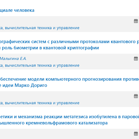
нциале человека
а, вычислительная техника и управление
ографических систем с различными протоколами квантового 
 роль биометрии в квантовой криптографии
Малыгина Е.А.
а, вычислительная техника и управление
обеспечение модели компьютерного прогнозирования проти
е идеи Марко Дориго
а, вычислительная техника и управление
етики и механизма реакции метатезиса изобутилена в парово
мышленного кремневольфрамового катализатора