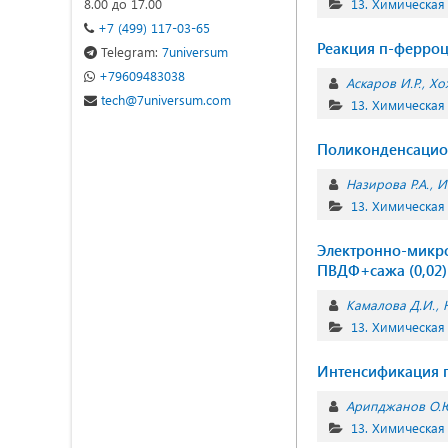
8.00 до 17.00
13. Химическая
+7 (499) 117-03-65
Реакция п-ферро
Telegram:
7universum
+79609483038
Аскаров И.Р.
Хо
tech@7universum.com
13. Химическая
Поликонденсацио
Назирова Р.А.
И
13. Химическая
Электронно-микро
ПВДФ+сажа (0,02)
Камалова Д.И.
13. Химическая
Интенсификация п
Арипджанов О.
13. Химическая