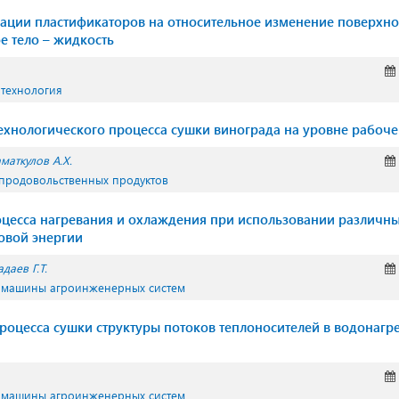
ации пластификаторов на относительное изменение поверхно
е тело – жидкость
 технология
хнологического процесса сушки винограда на уровне рабоч
маткулов А.Х.
 продовольственных продуктов
цесса нагревания и охлаждения при использовании различны
овой энергии
даев Г.Т.
и машины агроинженерных систем
оцесса сушки структуры потоков теплоносителей в водонагр
и машины агроинженерных систем