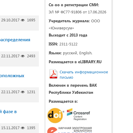
Св-во о регистрации СМИ:
ЭЛ № ФС77-91806 от 17.06.2026
29.10.2017
1695
Учредитель журнала:
ООО
«Юниверсум»
Выходит с 2013 года
распределения
ISSN:
2311-5122
Языки:
русский, English.
22.11.2017
2493
Размещается в eLIBRARY.RU
Скачать информационное
воположных
письмо
Включен в перечень ВАК
22.11.2017
1231
Республики Узбекистан
Размещается в:
й фазе в
15.11.2017
1395