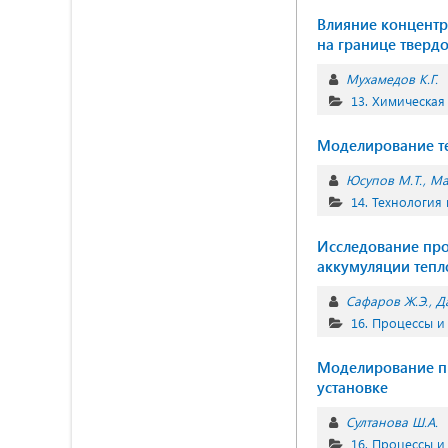
Влияние концентр
на границе твердо
Мухамедов К.Г.
13. Химическая
Моделирование те
Юсупов М.Т.
Ма
14. Технология
Исследование про
аккумуляции тепл
Сафаров Ж.Э.
Да
16. Процессы 
Моделирование пр
установке
Султанова Ш.А.
16. Процессы 