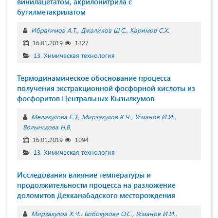
винилацетатом, акрилонитрила с
бутилметакрилатом
Ибрагимов А.Т.
Джалилов Ш.С.
Каримов С.Х.
16.01.2019
1327
13. Химическая технология
Термодинамическое обоснование процесса
получения экстракционной фосфорной кислоты из
фосфоритов Центральных Кызылкумов
Меликулова Г.Э.
Мирзакулов Х.Ч.
Усманов И.И.
Волынскова Н.В.
16.01.2019
1094
13. Химическая технология
Исследования влияние температуры и
продолжительности процесса на разложение
доломитов Дехканабадского месторождения
Мирзакулов Х.Ч.
Бобокулова О.С.
Усманов И.И.