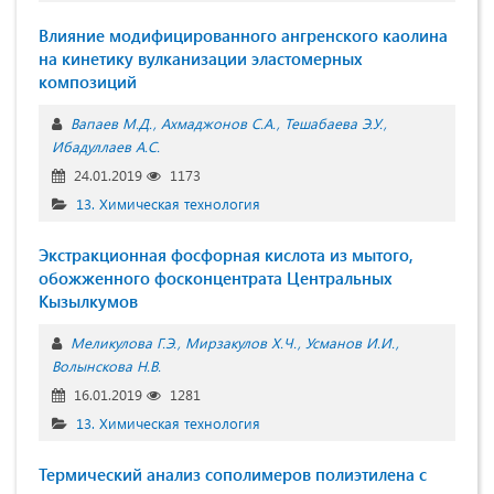
Влияние модифицированного ангренского каолина
на кинетику вулканизации эластомерных
композиций
Вапаев М.Д.
Ахмаджонов С.А.
Тешабаева Э.У.
Ибадуллаев А.С.
24.01.2019
1173
13. Химическая технология
Экстракционная фосфорная кислота из мытого,
обожженного фосконцентрата Центральных
Кызылкумов
Меликулова Г.Э.
Мирзакулов Х.Ч.
Усманов И.И.
Волынскова Н.В.
16.01.2019
1281
13. Химическая технология
Термический анализ сополимеров полиэтилена с