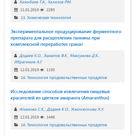
Хажибаев Т.А.
Халилов Р.М.
11.01.2019
2285
13. Химическая технология
Экспериментальное продуцирование ферментного
препарата для расщепления таннина при
комплексной переработке гранат
Додаев К.О.
Эшматов Ф.Х.
Максумова Д.К.
Ибрагимов А.Г.
12.01.2019
1193
14. Технология продовольственных продуктов
Исследование способов извлечения пищевых
красителей из цветков амаранта (Amaranthus)
Атхамова С.К.
Додаев К.О.
Усмонжонова Х.У.
12.01.2019
1446
14. Технология продовольственных продуктов