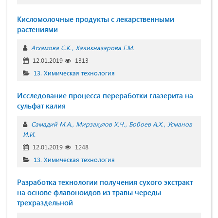
Кисломолочные продукты с лекарственными
растениями
Атхамова С.К.
Халикназарова Г.М.
12.01.2019
1313
13. Химическая технология
Исследование процесса переработки глазерита на
сульфат калия
Самадий М.А.
Мирзакулов Х.Ч.
Бобоев А.Х.
Усманов
И.И.
12.01.2019
1248
13. Химическая технология
Разработка технологии получения сухого экстракт
на основе флавоноидов из травы череды
трехраздельной