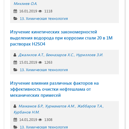
Михлиев О.А.
16.01.2019
1118
13. Химическая технология
Изучение кинетических закономерностей
выделения водорода при коррозии стали 20 в 1М
растворах H2SO4
Джалилов А.Т.
Бекназаров Х.С.
Нуриллоев З.И.
15.01.2019
1263
13. Химическая технология
Изучение влияния различных факторов на
эффективность очистки нефтешлама от
механических примесей
Махкамов Б.Р.
Хурмаматов А.М.
Жаббаров Т.А.
Курбанов Н.М.
14.01.2019
1308
13. Химическая технология