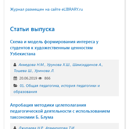
Журнал размещен на сайте eLIBRARY.ru
Статьи выпуска
Схема и модель формирования интереса у
студентов к художественным ценностям
Узбекистана
Ахмедова Н.М.
Урунова Х.Ш.
Шамсиддинов А.
Тошева Ш.
Уринова Л.
20.06.2019
866
01. Общая педагогика, история педагогики и
образования
Апробация методики целеполагания
педагогической деятельности с использованием
таксономии Б. Блума
Джураева Н.Р.
Атамуратова Т.И.