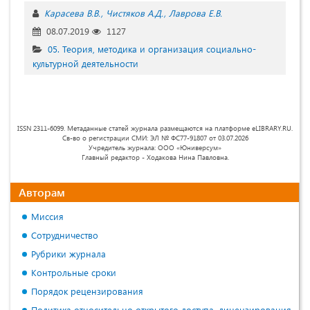
Карасева В.В.
Чистяков А.Д.
Лаврова Е.В.
08.07.2019
1127
05. Теория, методика и организация социально-
культурной деятельности
ISSN 2311-6099. Метаданные статей журнала размещаются на платформе eLIBRARY.RU.
Св-во о регистрации СМИ: ЭЛ № ФС77-91807 от 03.07.2026
Учредитель журнала: ООО «Юниверсум»
Главный редактор - Ходакова Нина Павловна.
Авторам
Миссия
Сотрудничество
Рубрики журнала
Контрольные сроки
Порядок рецензирования
Политика относительно открытого доступа, лицензирования