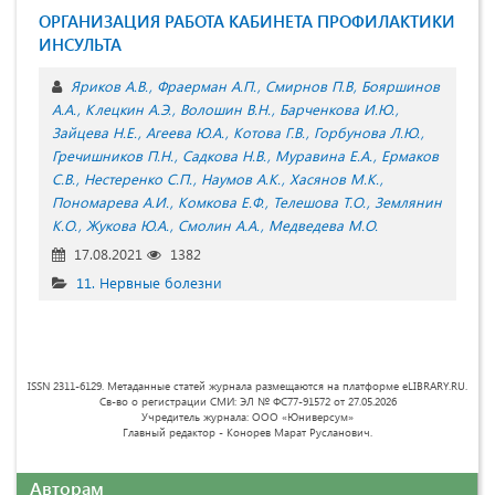
ОРГАНИЗАЦИЯ РАБОТА КАБИНЕТА ПРОФИЛАКТИКИ
ИНСУЛЬТА
Яриков А.В.
Фраерман А.П.
Смирнов П.В
Бояршинов
А.А.
Клецкин А.Э.
Волошин В.Н.
Барченкова И.Ю.
Зайцева Н.Е.
Агеева Ю.А.
Котова Г.В.
Горбунова Л.Ю.
Гречишников П.Н.
Садкова Н.В.
Муравина Е.А.
Ермаков
С.В.
Нестеренко С.П.
Наумов А.К.
Хасянов М.К.
Пономарева А.И.
Комкова Е.Ф.
Телешова Т.О.
Землянин
К.О.
Жукова Ю.А.
Смолин А.А.
Медведева М.О.
17.08.2021
1382
11. Нервные болезни
ISSN 2311-6129. Метаданные статей журнала размещаются на платформе eLIBRARY.RU.
Св-во о регистрации СМИ: ЭЛ № ФС77-91572 от 27.05.2026
Учредитель журнала: ООО «Юниверсум»
Главный редактор - Конорев Марат Русланович.
Авторам