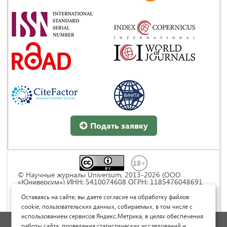
Подать заявку
© Научные журналы Universum, 2013-2026 (ООО
«Юниверсум») ИНН: 5410074608 ОГРН: 1185476048691
Это произведение доступно по
лицензии Creative
Commons « Attribution» («Атрибуция») 4.0
Оставаясь на сайте, вы даете согласие на обработку файлов
Непортированная
.
cookie, пользовательских данных, собираемых, в том числе с
использованием сервисов Яндекс.Метрика, в целях обеспечения
Политика обработки персональных данных
работы сайта, проведения статистических исследований и