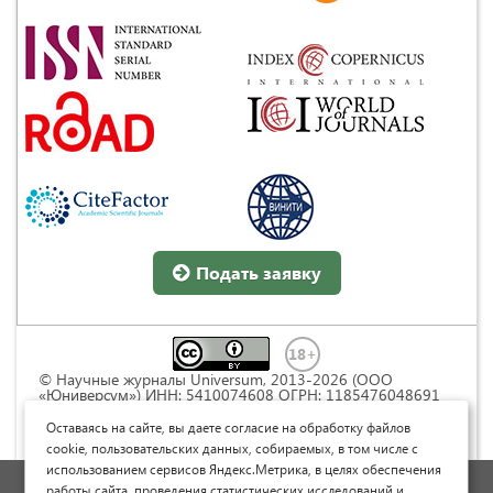
Подать заявку
© Научные журналы Universum, 2013-2026 (ООО
«Юниверсум») ИНН: 5410074608 ОГРН: 1185476048691
Это произведение доступно по
лицензии Creative
Commons « Attribution» («Атрибуция») 4.0
Оставаясь на сайте, вы даете согласие на обработку файлов
Непортированная
.
cookie, пользовательских данных, собираемых, в том числе с
использованием сервисов Яндекс.Метрика, в целях обеспечения
Политика обработки персональных данных
работы сайта, проведения статистических исследований и