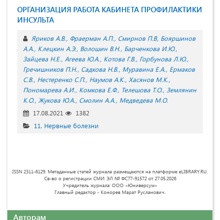
ОРГАНИЗАЦИЯ РАБОТА КАБИНЕТА ПРОФИЛАКТИКИ
ИНСУЛЬТА
Яриков А.В.
Фраерман А.П.
Смирнов П.В
Бояршинов
А.А.
Клецкин А.Э.
Волошин В.Н.
Барченкова И.Ю.
Зайцева Н.Е.
Агеева Ю.А.
Котова Г.В.
Горбунова Л.Ю.
Гречишников П.Н.
Садкова Н.В.
Муравина Е.А.
Ермаков
С.В.
Нестеренко С.П.
Наумов А.К.
Хасянов М.К.
Пономарева А.И.
Комкова Е.Ф.
Телешова Т.О.
Землянин
К.О.
Жукова Ю.А.
Смолин А.А.
Медведева М.О.
17.08.2021
1382
11. Нервные болезни
ISSN 2311-6129. Метаданные статей журнала размещаются на платформе eLIBRARY.RU.
Св-во о регистрации СМИ: ЭЛ № ФС77-91572 от 27.05.2026
Учредитель журнала: ООО «Юниверсум»
Главный редактор - Конорев Марат Русланович.
Авторам