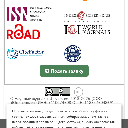
Подать заявку
© Научные журналы Universum, 2013-2026 (ООО
«Юниверсум») ИНН: 5410074608 ОГРН: 1185476048691
Это произведение доступно по
лицензии Creative
Commons « Attribution» («Атрибуция») 4.0
Оставаясь на сайте, вы даете согласие на обработку файлов
Непортированная
.
cookie, пользовательских данных, собираемых, в том числе с
использованием сервисов Яндекс.Метрика, в целях обеспечения
Политика обработки персональных данных
работы сайта, проведения статистических исследований и