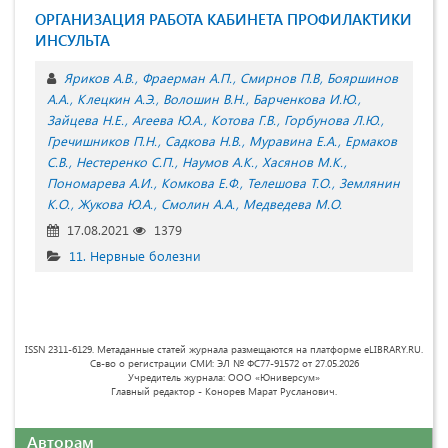
ОРГАНИЗАЦИЯ РАБОТА КАБИНЕТА ПРОФИЛАКТИКИ
ИНСУЛЬТА
Яриков А.В.
Фраерман А.П.
Смирнов П.В
Бояршинов
А.А.
Клецкин А.Э.
Волошин В.Н.
Барченкова И.Ю.
Зайцева Н.Е.
Агеева Ю.А.
Котова Г.В.
Горбунова Л.Ю.
Гречишников П.Н.
Садкова Н.В.
Муравина Е.А.
Ермаков
С.В.
Нестеренко С.П.
Наумов А.К.
Хасянов М.К.
Пономарева А.И.
Комкова Е.Ф.
Телешова Т.О.
Землянин
К.О.
Жукова Ю.А.
Смолин А.А.
Медведева М.О.
17.08.2021
1379
11. Нервные болезни
ISSN 2311-6129. Метаданные статей журнала размещаются на платформе eLIBRARY.RU.
Св-во о регистрации СМИ: ЭЛ № ФС77-91572 от 27.05.2026
Учредитель журнала: ООО «Юниверсум»
Главный редактор - Конорев Марат Русланович.
Авторам