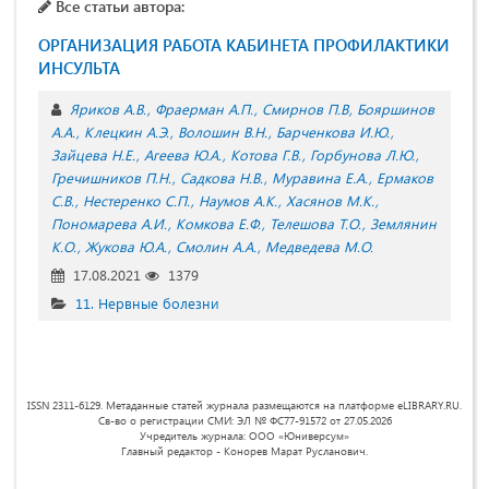
Все статьи автора:
ОРГАНИЗАЦИЯ РАБОТА КАБИНЕТА ПРОФИЛАКТИКИ
ИНСУЛЬТА
Яриков А.В.
Фраерман А.П.
Смирнов П.В
Бояршинов
А.А.
Клецкин А.Э.
Волошин В.Н.
Барченкова И.Ю.
Зайцева Н.Е.
Агеева Ю.А.
Котова Г.В.
Горбунова Л.Ю.
Гречишников П.Н.
Садкова Н.В.
Муравина Е.А.
Ермаков
С.В.
Нестеренко С.П.
Наумов А.К.
Хасянов М.К.
Пономарева А.И.
Комкова Е.Ф.
Телешова Т.О.
Землянин
К.О.
Жукова Ю.А.
Смолин А.А.
Медведева М.О.
17.08.2021
1379
11. Нервные болезни
ISSN 2311-6129. Метаданные статей журнала размещаются на платформе eLIBRARY.RU.
Св-во о регистрации СМИ: ЭЛ № ФС77-91572 от 27.05.2026
Учредитель журнала: ООО «Юниверсум»
Главный редактор - Конорев Марат Русланович.