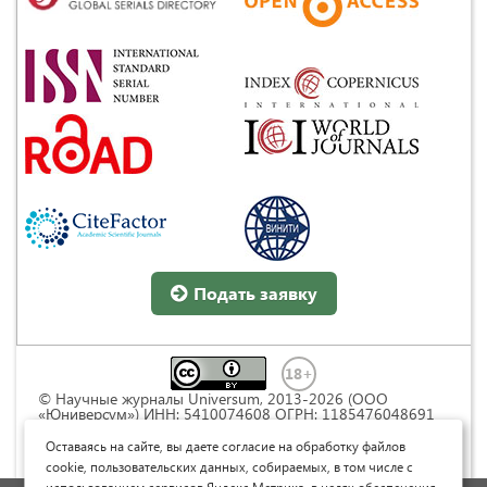
Подать заявку
© Научные журналы Universum, 2013-2026 (ООО
«Юниверсум») ИНН: 5410074608 ОГРН: 1185476048691
Это произведение доступно по
лицензии Creative
Commons « Attribution» («Атрибуция») 4.0
Оставаясь на сайте, вы даете согласие на обработку файлов
Непортированная
.
cookie, пользовательских данных, собираемых, в том числе с