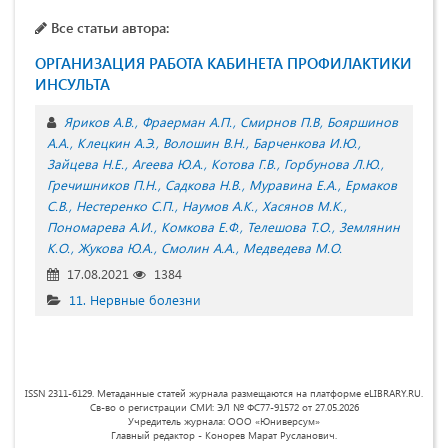
Все статьи автора:
ОРГАНИЗАЦИЯ РАБОТА КАБИНЕТА ПРОФИЛАКТИКИ
ИНСУЛЬТА
Яриков А.В.
Фраерман А.П.
Смирнов П.В
Бояршинов
А.А.
Клецкин А.Э.
Волошин В.Н.
Барченкова И.Ю.
Зайцева Н.Е.
Агеева Ю.А.
Котова Г.В.
Горбунова Л.Ю.
Гречишников П.Н.
Садкова Н.В.
Муравина Е.А.
Ермаков
С.В.
Нестеренко С.П.
Наумов А.К.
Хасянов М.К.
Пономарева А.И.
Комкова Е.Ф.
Телешова Т.О.
Землянин
К.О.
Жукова Ю.А.
Смолин А.А.
Медведева М.О.
17.08.2021
1384
11. Нервные болезни
ISSN 2311-6129. Метаданные статей журнала размещаются на платформе eLIBRARY.RU.
Св-во о регистрации СМИ: ЭЛ № ФС77-91572 от 27.05.2026
Учредитель журнала: ООО «Юниверсум»
Главный редактор - Конорев Марат Русланович.