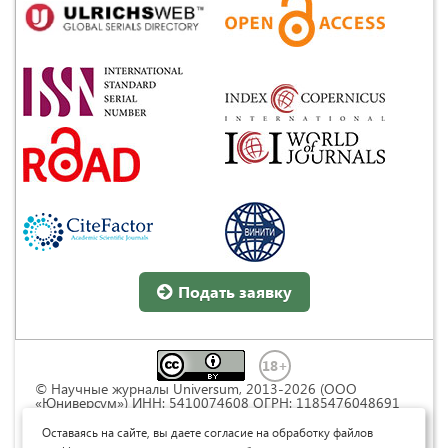
Подать заявку
© Научные журналы Universum, 2013-2026 (ООО
«Юниверсум») ИНН: 5410074608 ОГРН: 1185476048691
Это произведение доступно по
лицензии Creative
Commons « Attribution» («Атрибуция») 4.0
Оставаясь на сайте, вы даете согласие на обработку файлов
Непортированная
.