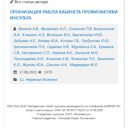
Все статьи автора:
ОРГАНИЗАЦИЯ РАБОТА КАБИНЕТА ПРОФИЛАКТИКИ
ИНСУЛЬТА
Яриков А.В.
Фраерман А.П.
Смирнов П.В
Бояршинов
А.А.
Клецкин А.Э.
Волошин В.Н.
Барченкова И.Ю.
Зайцева Н.Е.
Агеева Ю.А.
Котова Г.В.
Горбунова Л.Ю.
Гречишников П.Н.
Садкова Н.В.
Муравина Е.А.
Ермаков
С.В.
Нестеренко С.П.
Наумов А.К.
Хасянов М.К.
Пономарева А.И.
Комкова Е.Ф.
Телешова Т.О.
Землянин
К.О.
Жукова Ю.А.
Смолин А.А.
Медведева М.О.
17.08.2021
1379
11. Нервные болезни
ISSN 2311-6129. Метаданные статей журнала размещаются на платформе eLIBRARY.RU.
Св-во о регистрации СМИ: ЭЛ № ФС77-91572 от 27.05.2026
Учредитель журнала: ООО «Юниверсум»
Главный редактор - Конорев Марат Русланович.