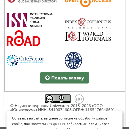
Подать заявку
© Научные журналы Universum, 2013-2026 (ООО
«Юниверсум») ИНН: 5410074608 ОГРН: 1185476048691
Это произведение доступно по
лицензии Creative
Commons « Attribution» («Атрибуция») 4.0
Оставаясь на сайте, вы даете согласие на обработку файлов
Непортированная
.
cookie, пользовательских данных, собираемых, в том числе с