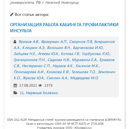
университета, РФ, г. Нижний Новгород
Все статьи автора:
ОРГАНИЗАЦИЯ РАБОТА КАБИНЕТА ПРОФИЛАКТИКИ
ИНСУЛЬТА
Яриков А.В.
Фраерман А.П.
Смирнов П.В
Бояршинов
А.А.
Клецкин А.Э.
Волошин В.Н.
Барченкова И.Ю.
Зайцева Н.Е.
Агеева Ю.А.
Котова Г.В.
Горбунова Л.Ю.
Гречишников П.Н.
Садкова Н.В.
Муравина Е.А.
Ермаков
С.В.
Нестеренко С.П.
Наумов А.К.
Хасянов М.К.
Пономарева А.И.
Комкова Е.Ф.
Телешова Т.О.
Землянин
К.О.
Жукова Ю.А.
Смолин А.А.
Медведева М.О.
17.08.2021
1379
11. Нервные болезни
ISSN 2311-6129. Метаданные статей журнала размещаются на платформе eLIBRARY.RU.
Св-во о регистрации СМИ: ЭЛ № ФС77-91572 от 27.05.2026
Учредитель журнала: ООО «Юниверсум»