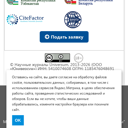
Подать заявку
© Научные журналы Universum, 2013-2026 (ООО
«Юниверсум») ИНН: 5410074608 ОГРН: 1185476048691
Это произведение доступно по
лицензии Creative
Commons « Attribution» («Атрибуция») 4.0
Оставаясь на сайте, вы даете согласие на обработку файлов
Непортированная
.
cookie, пользовательских данных, собираемых, в том числе с
использованием сервисов Яндекс.Метрика, в целях обеспечения
Политика обработки персональных данных
работы сайта, проведения статистических исследований и
обзоров. Если вы не хотите, чтобы ваши данные
Договор оферты
обрабатывались, измените настройки браузера или покиньте
Опубликовать научную статью
сайт.
Сайт научных статей и публикаций
OK
Международный научно-исследовательский журнал "Юниверсум"