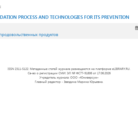
:
XIDATION PROCESS AND TECHNOLOGIES FOR ITS PREVENTION
 продовольственных продуктов
ISSN 2311-5122. Метаданные статей журнала размещаются на платформе eLIBRARY.RU.
Св-во о регистрации СМИ: ЭЛ № ФС77-91806 от 17.06.2026
Учредитель журнала: ООО «Юниверсум»
Главный редактор - Звездина Марина Юрьевна.