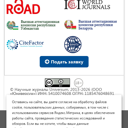
Подать заявку
© Научные журналы Universum, 2013-2026 (ООО
«Юниверсум») ИНН: 5410074608 ОГРН: 1185476048691
Это произведение доступно по
лицензии Creative
Commons « Attribution» («Атрибуция») 4.0
Оставаясь на сайте, вы даете согласие на обработку файлов
Непортированная
.
cookie, пользовательских данных, собираемых, в том числе с
использованием сервисов Яндекс.Метрика, в целях обеспечения
Политика обработки персональных данных
работы сайта, проведения статистических исследований и
обзоров. Если вы не хотите, чтобы ваши данные
Договор оферты