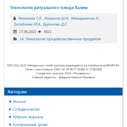
Технология ритуального блюда Халим
Рахимова Г.Л.
Атаханов Ш.Н.
Мамаджанов Л.
Тухтабоева Ю.А.
Буронова Д.С.
17.06.2021
4021
14. Технология продовольственных продуктов
ISSN 2311-5122. Метаданные статей журнала размещаются на платформе eLIBRARY.RU.
Св-во о регистрации СМИ: ЭЛ № ФС77-91806 от 17.06.2026
Учредитель журнала: ООО «Юниверсум»
Главный редактор - Звездина Марина Юрьевна.
Авторам
Миссия
Сотрудничество
Рубрики журнала
Контрольные сроки