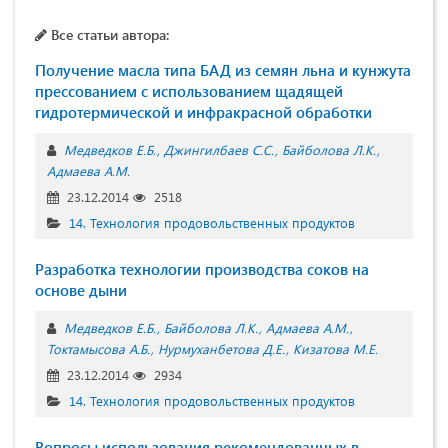
Все статьи автора:
Получение масла типа БАД из семян льна и кунжута
прессованием с использованием щадящей
гидротермической и инфракрасной обработки
Медведков Е.Б.
Джингилбаев С.С.
Байболова Л.К.
Адмаева А.М.
23.12.2014
2518
14. Технология продовольственных продуктов
Разработка технологии производства соков на
основе дыни
Медведков Е.Б.
Байболова Л.К.
Адмаева А.М.
Токтамысова А.Б.
Нурмуханбетова Д.Е.
Кизатова М.Е.
23.12.2014
2934
14. Технология продовольственных продуктов
Вопросы использования рекомендованных в