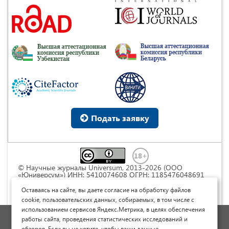
Подать заявку
© Научные журналы Universum, 2013-2026 (ООО
«Юниверсум») ИНН: 5410074608 ОГРН: 1185476048691
Это произведение доступно по
лицензии Creative
Commons « Attribution» («Атрибуция») 4.0
Оставаясь на сайте, вы даете согласие на обработку файлов
Непортированная
.
cookie, пользовательских данных, собираемых, в том числе с
использованием сервисов Яндекс.Метрика, в целях обеспечения
Политика обработки персональных данных
работы сайта, проведения статистических исследований и
обзоров. Если вы не хотите, чтобы ваши данные