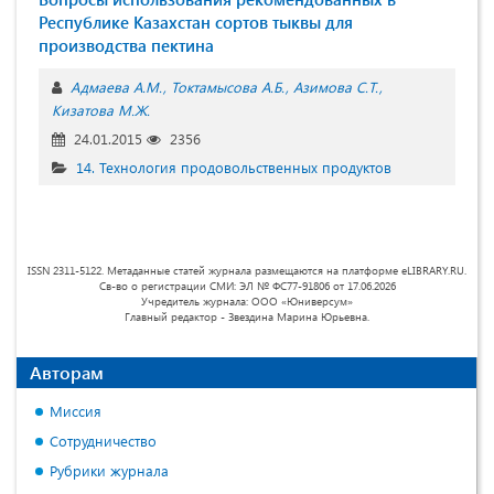
Республике Казахстан сортов тыквы для
производства пектина
Адмаева А.М.
Токтамысова А.Б.
Азимова С.Т.
Кизатова М.Ж.
24.01.2015
2356
14. Технология продовольственных продуктов
ISSN 2311-5122. Метаданные статей журнала размещаются на платформе eLIBRARY.RU.
Св-во о регистрации СМИ: ЭЛ № ФС77-91806 от 17.06.2026
Учредитель журнала: ООО «Юниверсум»
Главный редактор - Звездина Марина Юрьевна.
Авторам
Миссия
Сотрудничество
Рубрики журнала