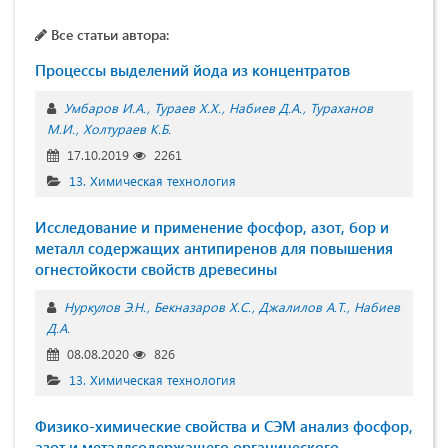
Все статьи автора:
Процессы выделений йода из концентратов
Умбаров И.А.
Тураев Х.Х.
Набиев Д.А.
Тураханов
М.И.
Холтураев К.Б.
17.10.2019
2261
13. Химическая технология
Исследование и применение фосфор, азот, бор и
металл содержащих антипиренов для повышения
огнестойкости свойств древесины
Нуркулов Э.Н.
Бекназаров Х.С.
Джалилов А.Т.
Набиев
Д.А.
08.08.2020
826
13. Химическая технология
Физико-химические свойства и СЭМ анализ фосфор,
азот и металлсодержащего органического