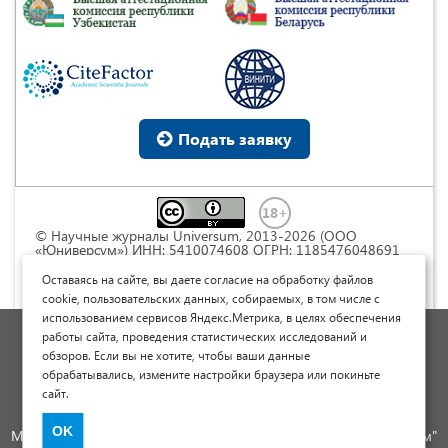
Подать заявку
© Научные журналы Universum, 2013-2026 (ООО
«Юниверсум») ИНН: 5410074608 ОГРН: 1185476048691
Это произведение доступно по
лицензии Creative
Commons « Attribution» («Атрибуция») 4.0
Оставаясь на сайте, вы даете согласие на обработку файлов
Непортированная
.
cookie, пользовательских данных, собираемых, в том числе с
использованием сервисов Яндекс.Метрика, в целях обеспечения
Политика обработки персональных данных
работы сайта, проведения статистических исследований и
обзоров. Если вы не хотите, чтобы ваши данные
Договор оферты
обрабатывались, измените настройки браузера или покиньте
Опубликовать научную статью
сайт.
Сайт научных статей и публикаций
OK
Международный научно-исследовательский журнал "Юниверсум"