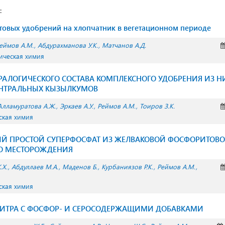
:
товых удобрений на хлопчатник в вегетационном периоде
еймов А.М.
Абдурахманова У.К.
Матчанов А.Д.
ическая химия
АЛОГИЧЕСКОГО СОСТАВА КОМПЛЕКСНОГО УДОБРЕНИЯ ИЗ 
НТРАЛЬНЫХ КЫЗЫЛКУМОВ
Алламуратова А.Ж.
Эркаев А.У.
Реймов А.М.
Тоиров З.К.
ская химия
Й ПРОСТОЙ СУПЕРФОСФАТ ИЗ ЖЕЛВАКОВОЙ ФОСФОРИТОВ
О МЕСТОРОЖДЕНИЯ
.Х.
Абдуллаев М.А.
Маденов Б.
Курбаниязов Р.К.
Реймов А.М.
ская химия
ИТРА С ФОСФОР- И СЕРОСОДЕРЖАЩИМИ ДОБАВКАМИ