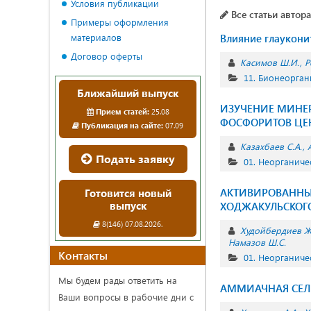
Условия публикации
Все статьи автора
Примеры оформления
материалов
Влияние глаукони
Договор оферты
Касимов Ш.И.
Р
11. Бионеорган
Ближайший выпуск
ИЗУЧЕНИЕ МИНЕР
Прием статей:
25.08
ФОСФОРИТОВ ЦЕ
Публикация на сайте:
07.09
Казахбаев С.А.
Подать заявку
01. Неорганиче
АКТИВИРОВАННЫ
Готовится новый
выпуск
ХОДЖАКУЛЬСКОГ
8(146) 07.08.2026.
Худойбердиев Ж
Намазов Ш.С.
Контакты
01. Неорганиче
Мы будем рады ответить на
АММИАЧНАЯ СЕЛ
Ваши вопросы в рабочие дни с