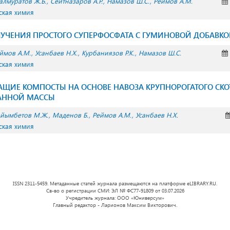
алмуратов Ж.Б.
Сейтназаров А.Р.
Намазов Ш.С.
Реймов А.М.
ская химия
УЧЕНИЯ ПРОСТОГО СУПЕРФОСФАТА С ГУМИНОВОЙ ДОБАВК
ймов А.М.
Усанбаев Н.Х.
Курбаниязов Р.К.
Намазов Ш.С.
ская химия
ЩИЕ КОМПОСТЫ НА ОСНОВЕ НАВОЗА КРУПНОРОГАТОГО СКО
АННОЙ МАССЫ
йымбетов М.Ж.
Маденов Б.
Реймов А.М.
Усанбаев Н.Х.
ская химия
ISSN 2311-5459. Метаданные статей журнала размещаются на платформе eLIBRARY.RU.
Св-во о регистрации СМИ: ЭЛ № ФС77-91809 от 03.07.2026
Учредитель журнала: ООО «Юниверсум»
Главный редактор - Ларионов Максим Викторович.