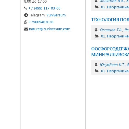
Хошимов А.А.
Х
8.00 до 17.00
01. Неорганиче
+7 (499) 117-03-65
Telegram:
7universum
ТЕХНОЛОГИЯ ПОЛ
+79609483038
nature@7universum.com
Оспанов Т.А.
Ре
01. Неорганиче
ФОСФОРСОДЕРЖА
МИНЕРАЛЛИЗОВ
Юсупбаев К.Т.
А
01. Неорганиче