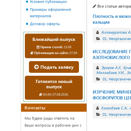
Условия публикации
Все статьи автора
Примеры оформления
материалов
Плотность и вязк
кальция
Договор оферты
Алламуратова А
01. Неорганиче
Ближайший выпуск
Прием статей:
25.08
ИССЛЕДОВАНИЕ 
Публикация на сайте:
07.09
АЗОТНОКИСЛОГО
Подать заявку
Эркаев А.У.
Куча
Миллабаев У.И.
Зо
01. Неорганиче
Готовится новый
выпуск
ИЗУЧЕНИЕ МИНЕР
8(146) 07.08.2026.
ФОСФОРИТОВ ЦЕ
Контакты
Казахбаев С.А.
01. Неорганиче
Мы будем рады ответить на
Ваши вопросы в рабочие дни с