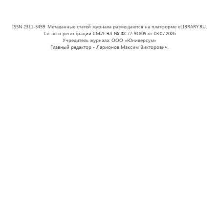
ISSN 2311-5459. Метаданные статей журнала размещаются на платформе eLIBRARY.RU.
Св-во о регистрации СМИ: ЭЛ № ФС77-91809 от 03.07.2026
Учредитель журнала: ООО «Юниверсум»
Главный редактор - Ларионов Максим Викторович.