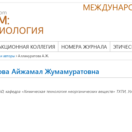
МЕЖДУНАР
АКЦИОННАЯ КОЛЛЕГИЯ
НОМЕРА ЖУРНАЛА
ЭТИЧЕС
и авторы
Алламуратова А.Ж.
ова Айжамал Жумамуратовна
hD, кафедра «Химическая технология неорганических веществ» ТХТИ, Узб