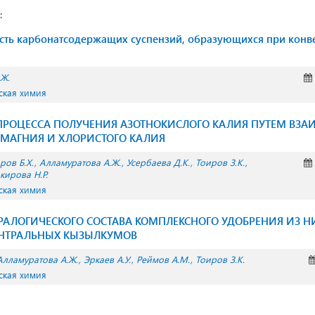
:
ость карбонатсодержащих суспензий, образующихся при конв
.Ж.
ская химия
ПРОЦЕССА ПОЛУЧЕНИЯ АЗОТНОКИСЛОГО КАЛИЯ ПУТЕМ ВЗ
 МАГНИЯ И ХЛОРИСТОГО КАЛИЯ
ров Б.Х.
Алламуратова А.Ж.
Усербаева Д.К.
Тоиров З.К.
кирова Н.Р.
ская химия
АЛОГИЧЕСКОГО СОСТАВА КОМПЛЕКСНОГО УДОБРЕНИЯ ИЗ 
НТРАЛЬНЫХ КЫЗЫЛКУМОВ
Алламуратова А.Ж.
Эркаев А.У.
Реймов А.М.
Тоиров З.К.
ская химия