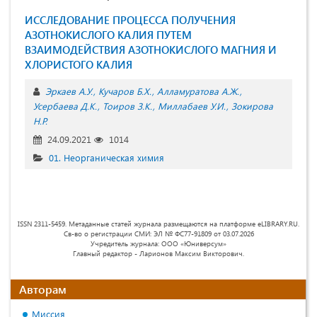
ИССЛЕДОВАНИЕ ПРОЦЕССА ПОЛУЧЕНИЯ
АЗОТНОКИСЛОГО КАЛИЯ ПУТЕМ
ВЗАИМОДЕЙСТВИЯ АЗОТНОКИСЛОГО МАГНИЯ И
ХЛОРИСТОГО КАЛИЯ
Эркаев А.У.
Кучаров Б.Х.
Алламуратова А.Ж.
Усербаева Д.К.
Тоиров З.К.
Миллабаев У.И.
Зокирова
Н.Р.
24.09.2021
1014
01. Неорганическая химия
ISSN 2311-5459. Метаданные статей журнала размещаются на платформе eLIBRARY.RU.
Св-во о регистрации СМИ: ЭЛ № ФС77-91809 от 03.07.2026
Учредитель журнала: ООО «Юниверсум»
Главный редактор - Ларионов Максим Викторович.
Авторам
Миссия