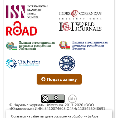
Подать заявку
© Научные журналы Universum, 2013-2026 (ООО
«Юниверсум») ИНН: 5410074608 ОГРН: 1185476048691
Это произведение доступно по
лицензии Creative
Commons « Attribution» («Атрибуция») 4.0
Оставаясь на сайте, вы даете согласие на обработку файлов