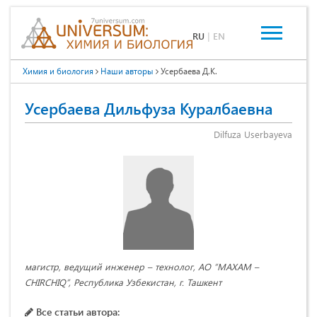
RU
|
EN
Химия и биология
Наши авторы
Усербаева Д.К.
Усербаева Дильфуза Куралбаевна
Dilfuza Userbayeva
магистр, ведущий инженер – технолог, АО “MAXAM –
CHIRCHIQ”, Республика Узбекистан, г. Ташкент
Все статьи автора: