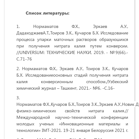
Список литературы:
Нормаматов Ф.Х., Эркаев А.У.,
ДадаходжаевА.Т.,Тоиров З.К., Кучаров Б.Х. Исследование
процесса упарки маточных растворов образуюшихся
при получения нитрата калия путем конверсии.
//UNIVERSUM: ТЕХНИЧЕСКИЕ НАУКИ, 2019. - №9(66).-
С.71-76
Нормаматов Ф.Х., Эркаев А.У., Тоиров З.К., Кучаров
Б.Х. Исследованиеосновных стадий получения нитрата
калия конверсионным способом./Узбекский
химический журнал – Ташкент, 2021.- №6. -С.16-
Нормаматов Ф.Х.,Кучаров Б.Х.,Тоиров З.К.,Эркаев А.У.,Новик
физико-химических свойств нитрата калия.//
Международной научно-технической конференции
молодых ученых «Инновационные материалы и
технологии» IMT-2021. 19-21 января Белоруссия 2021 г.