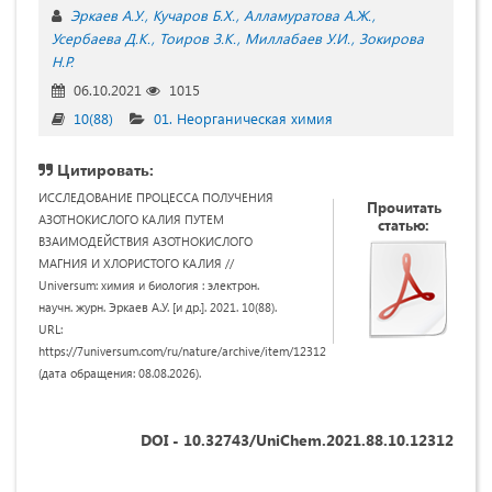
Эркаев А.У.
Кучаров Б.Х.
Алламуратова А.Ж.
Усербаева Д.К.
Тоиров З.К.
Миллабаев У.И.
Зокирова
Н.Р.
06.10.2021
1015
10(88)
01. Неорганическая химия
Цитировать:
ИССЛЕДОВАНИЕ ПРОЦЕССА ПОЛУЧЕНИЯ
Прочитать
АЗОТНОКИСЛОГО КАЛИЯ ПУТЕМ
статью:
ВЗАИМОДЕЙСТВИЯ АЗОТНОКИСЛОГО
МАГНИЯ И ХЛОРИСТОГО КАЛИЯ //
Universum: химия и биология : электрон.
научн. журн. Эркаев А.У. [и др.]. 2021. 10(88).
URL:
https://7universum.com/ru/nature/archive/item/12312
(дата обращения: 08.08.2026).
DOI - 10.32743/UniChem.2021.88.10.12312