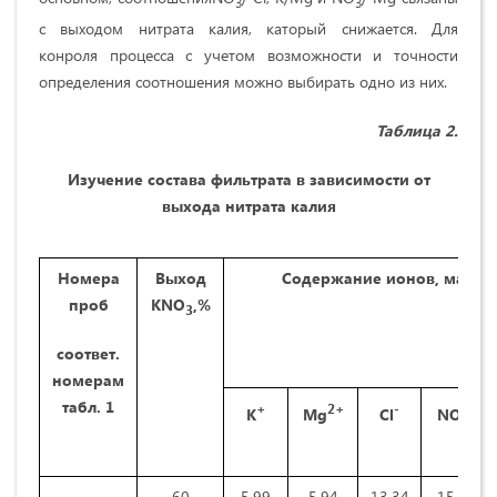
3
3
с выходом нитрата калия, каторый снижается. Для
конроля процесса с учетом возможности и точности
определения соотношения можно выбирать одно из них.
Таблица 2.
Изучение состава фильтрата в зависимости от
выхода нитрата калия
Номера
Выход
Содержание ионов, масс.
проб
КNO
,%
3
соответ.
номерам
табл. 1
+
2+
-
-
К
Mg
Cl
NO
3
60
5,99
5,94
13,34
15,74