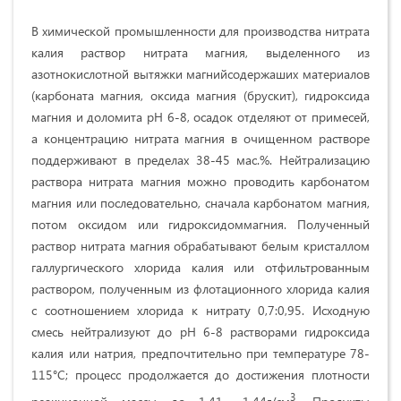
В химической промышленности для производства нитрата
калия раствор нитрата магния, выделенного из
азотнокислотной вытяжки магнийсодержаших материалов
(карбоната магния, оксида магния (брускит), гидроксида
магния и доломита рН 6-8, осадок отделяют от примесей,
а концентрацию нитрата магния в очищенном растворе
поддерживают в пределах 38-45 мас.%. Нейтрализацию
раствора нитрата магния можно проводить карбонатом
магния или последовательно, сначала карбонатом магния,
потом оксидом или гидроксидоммагния. Полученный
раствор нитрата магния обрабатывают белым кристаллом
галлургического хлорида калия или отфильтрованным
раствором, полученным из флотационного хлорида калия
с соотношением хлорида к нитрату 0,7:0,95. Исходную
смесь нейтрализуют до рН 6-8 растворами гидроксида
калия или натрия, предпочтительно при температуре 78-
115°С; процесс продолжается до достижения плотности
3
реакционной массы до 1,41- 1,44г/см
. Продукты