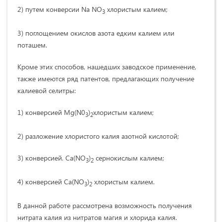
2) путем конверсии Na NO
хлористым калием;
3
3) поглощением окислов азота едким калием или
поташем.
Кроме этих способов, нашедших заводское применение,
также имеются ряд патентов, предлагающих получение
калиевой селитры:
1) конверсией Mg(N0
)
хлористым калием;
3
2
2) разложение хлористого калия азотной кислотой;
3) конверсией. Са(NO
)
сернокислым калием;
3
2
4) конверсией Са(NO
)
хлористым калием.
3
2
В данной работе рассмотрена возможность получения
нитрата калия из нитратов магия и хлорида калия.