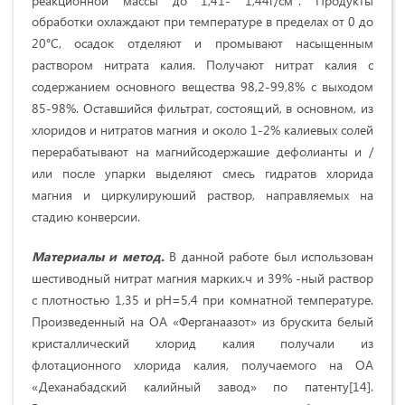
обработки охлаждают при температуре в пределах от 0 до
20°С, осадок отделяют и промывают насыщенным
раствором нитрата калия. Получают нитрат калия с
содержанием основного вещества 98,2-99,8% с выходом
85-98%. Оставшийся фильтрат, состоящий, в основном, из
хлоридов и нитратов магния и около 1-2% калиевых солей
перерабатывают на магнийсодержашие дефолианты и /
или после упарки выделяют смесь гидратов хлорида
магния и циркулируюший раствор, направляемых на
стадию конверсии.
Материалы и метод.
В данной работе был использован
шестиводный нитрат магния марких.ч и 39% -ный раствор
с плотностью 1,35 и рН=5,4 при комнатной температуре.
Произведенный на ОА «Ферганаазот» из брускита белый
кристаллический хлорид калия получали из
флотационного хлорида калия, получаемого на ОА
«Деханабадский калийный завод» по патенту[14].