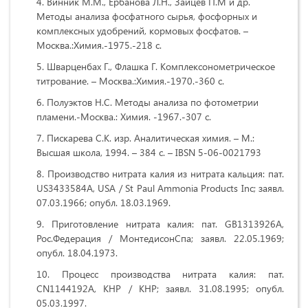
Винник М.М., Ербанова Л.Н., Зайцев П.М и др.
Методы анализа фосфатного сырья, фосфорных и
комплексных удобрений, кормовых фосфатов. –
Москва.:Химия.-1975.-218 с.
Шварценбах Г., Флашка Г. Комплексонометрическое
титрование. – Москва.:Химия.-1970.-360 с.
Полуэктов Н.С. Методы анализа по фотометрии
пламени.-Москва.: Химия. -1967.-307 с.
Пискарева С.К. изр. Аналитическая химия. – М.:
Высшая школа, 1994. – 384 с. – IBSN 5-06-0021793
Производство нитрата калия из нитрата кальция: пат.
US3433584A, USA / St Paul Ammonia Products Inc; заявл.
07.03.1966; опубл. 18.03.1969.
Приготовление нитрата калия: пат. GB1313926А,
Рос.Федерация / МонтедисонСпа; заявл. 22.05.1969;
опубл. 18.04.1973.
Процесс производства нитрата калия: пат.
CN1144192А, КНР / КНР; заявл. 31.08.1995; опубл.
05.03.1997.