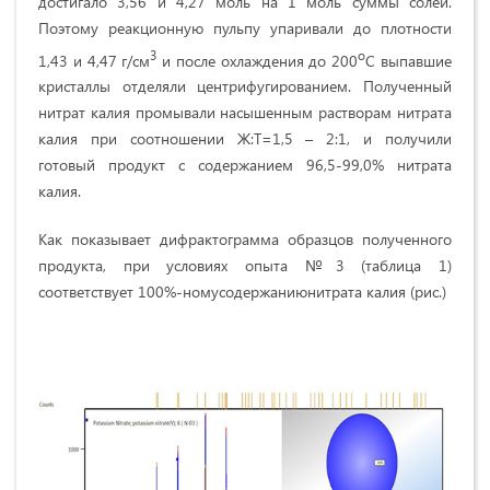
достигало 3,56 и 4,27 моль на 1 моль суммы солей.
Поэтому реакционную пульпу упаривали до плотности
3
о
1,43 и 4,47 г/см
и после охлаждения до 200
С выпавшие
кристаллы отделяли центрифугированием. Полученный
нитрат калия промывали насышенным растворам нитрата
калия при соотношении Ж:Т=1,5 – 2:1, и получили
готовый продукт с содержанием 96,5-99,0% нитрата
калия.
Как показывает дифрактограмма образцов полученного
продукта, при условиях опыта №3 (таблица 1)
соответствует 100%-номусодержаниюнитрата калия (рис.)