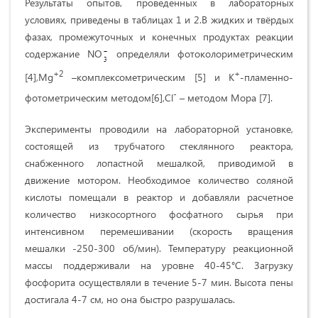
Результаты опытов, проведенных в лабораторных
условиях, приведены в таблицах 1 и 2.В жидких и твёрдых
фазах, промежуточных и конечных продуктах реакции
содержание NО
определяли фотоколориметрическим
+2
+
[4],Mg
–комплексометрическим [5] и K
-пламенно-
-
фотометрическим методом[6],Cl
– методом Мора [7].
Эксперименты проводили на лабораторной установке,
состоящей из трубчатого стеклянного реактора,
снабженного лопастной мешалкой, приводимой в
движение мотором. Необходимое количество соляной
кислоты помещали в реактор и добавляли расчетное
количество низкосортного фосфатного сырья при
интенсивном перемешивании (скорость вращения
мешалки -250-300 об/мин). Температуру реакционной
массы поддерживали на уровне 40-45°С. Загрузку
фосфорита осуществляли в течение 5-7 мин. Высота пены
достигала 4-7 см, но она быстро разрушалась.