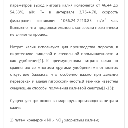
параметров выход нитрата калия колеблется от 46,44 до
54,53%, аЖ: Т– в интервале 3,75-4,70, скорость
2
фильтрация составляет 1066,24-2213,85 кг/м
час.
Выявлено, что продолжительность конверсии практически
не влияетна процесс.
Нитрат калия используют для производства порохов, в
пиротехнике пищевой и стекольной промышленности и
как удобрение[4]. К преимуществам нитрата калия по
сравнению со многими другими удобрениями относятся:
отсутствие балласта, что особенно важно при дальних
перевозках и малая гигроскопичность.В технике известны
следующие способы получения калиевой селитры[1-13]:
Существует три основных маршрута производства нитрата
калия:
1) путем конверсии NH
NO
хлористым калием;
4
3