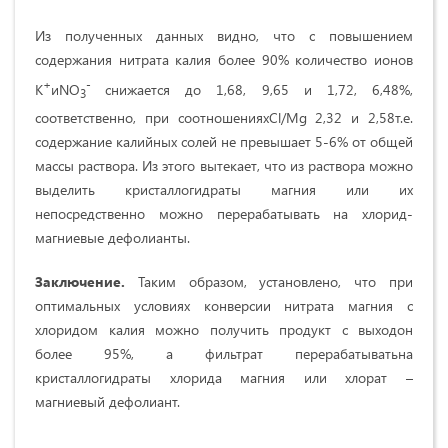
Из полученных данных видно, что с повышением
содержания нитрата калия более 90% количество ионов
+
-
K
иNO
снижается до 1,68, 9,65 и 1,72, 6,48%,
3
соответственно, при соотношенияхCl/Mg 2,32 и 2,58т.е.
содержание калийных солей не превышает 5-6% от общей
массы раствора. Из этого вытекает, что из раствора можно
выделить кристаллогидраты магния или их
непосредственно можно перерабатывать на хлорид-
магниевые дефолианты.
Заключение.
Таким образом, установлено, что при
оптимальных условиях конверсии нитрата магния с
хлоридом калия можно получить продукт с выходон
более 95%, а фильтрат перерабатыватьна
кристаллогидраты хлорида магния или хлорат –
магниевый дефолиант.