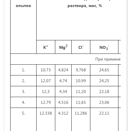
опытов
раствора, мас, %
H
O
+
2
-
-
K
Mg
Cl
NO
2
3
При применении р
1.
10,73
4,824
9,768
24,65
50,0
2.
12,07
4,74
10,99
24,25
48,0
3.
12,3
4,34
11,20
22,18
50,0
4.
12,79
4,516
11,65
23,06
48,3
5.
12,338
4,312
11,286
22,11
50,0