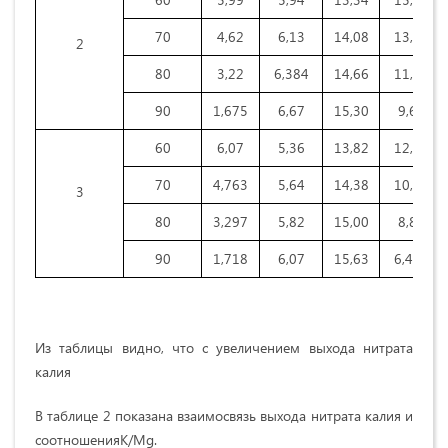
70
4,62
6,13
14,08
13,79
2
80
3,22
6,384
14,66
11,81
90
1,675
6,67
15,30
9,65
60
6,07
5,36
13,82
12,96
70
4,763
5,64
14,38
10,86
3
80
3,297
5,82
15,00
8,82
90
1,718
6,07
15,63
6,475
Из таблицы видно, что с увеличением выхода нитрата
калия
В таблице 2 показана взаимосвязь выхода нитрата калия и
соотношенияК/Mg.