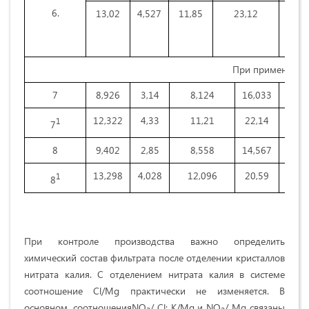
6.
13,02
4,527
11,85
23,12
47,5
При применении
7
8,926
3,14
8,124
16,033
63,7
12,322
4,33
11,21
22,14
50,0
1
7
8
9,402
2,85
8,558
14,567
64,6
13,298
4,028
12,096
20,59
50,0
1
8
При контроле производства важно определить
химический состав фильтрата после отделении кристаллов
нитрата калия. С отделением нитрата калия в системе
соотношение Cl/Mg практически не изменяется. В
основном, соотношенияNO
/ Cl; К/Mg и NO
/ Mg связаны