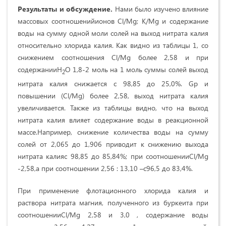
Результаты и обсуждение.
Нами было изучено влияние
массовых соотношенийионов Cl/Mg; К/Mg и содержание
воды на сумму одной моли солей на выход нитрата калия
относительно хлорида калия. Как видно из таблицы 1, со
снижением соотношения Cl/Mg более 2,58 и при
содержанииH
O 1,8-2 моль на 1 моль суммы солей выход
2
нитрата калия снижается с 98,85 до 25,0%. Gр и
повышении (Cl/Mg) более 2,58, выход нитрата калия
увеличивается. Также из таблицы видно, что на выход
нитрата калия влияет содержание воды в реакционной
массе.Например, снижение количества воды на сумму
солей от 2,065 до 1,906 приводит к снижению выхода
нитрата калияс 98,85 до 85,84%; при соотношенииCl/Mg
-2,58,а при соотношении 2,56 : 13,10 –с96,5 до 83,4%.
При применение флотационного хлорида калия и
раствора нитрата магния, полученного из буркеита при
соотношенииCl/Mg 2,58 и 3,0 , содержание воды