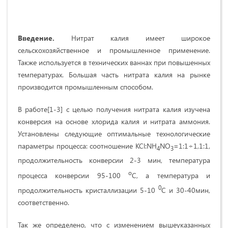
Введение.
Нитрат калия имеет широкое
сельскохозяйственное и промышленное применение.
Также используется в технических ваннах при повышенных
температурах. Большая часть нитрата калия на рынке
производится промышленным способом.
В работе[1-3] с целью получения нитрата калия изучена
конверсия на основе хлорида калия и нитрата аммония.
Установлены следующие оптимальные технологические
параметры процесса: соотношение KCl:NH
NO
=1:1÷1,1:1,
4
3
продолжительность конверсии 2-3 мин, температура
о
процесса конверсии 95-100
С, а температура и
0
продолжительность кристаллизации 5-10
С и 30-40мин,
соответственно.
Так же определено, что с изменением вышеуказанных