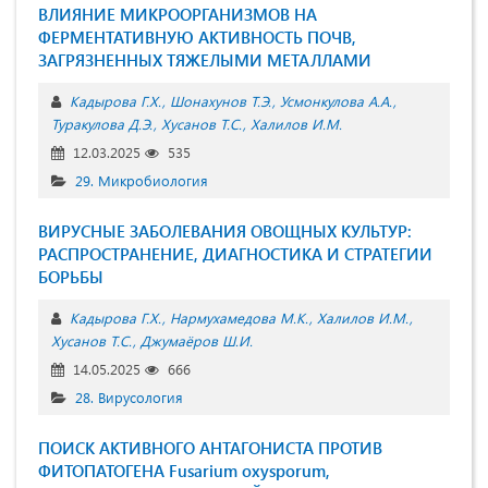
ВЛИЯНИЕ МИКРООРГАНИЗМОВ НА
ФЕРМЕНТАТИВНУЮ АКТИВНОСТЬ ПОЧВ,
ЗАГРЯЗНЕННЫХ ТЯЖЕЛЫМИ МЕТАЛЛАМИ
Кадырова Г.Х.
Шонахунов Т.Э.
Усмонкулова А.А.
Туракулова Д.Э.
Хусанов Т.С.
Халилов И.М.
12.03.2025
535
29. Микробиология
ВИРУСНЫЕ ЗАБОЛЕВАНИЯ ОВОЩНЫХ КУЛЬТУР:
РАСПРОСТРАНЕНИЕ, ДИАГНОСТИКА И СТРАТЕГИИ
БОРЬБЫ
Кадырова Г.Х.
Нармухамедова М.К.
Халилов И.М.
Хусанов Т.С.
Джумаёров Ш.И.
14.05.2025
666
28. Вирусология
ПОИСК АКТИВНОГО АНТАГОНИСТА ПРОТИВ
ФИТОПАТОГЕНА Fusarium oxysporum,