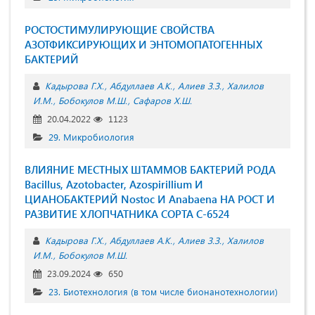
РОСТОСТИМУЛИРУЮЩИЕ СВОЙСТВА
АЗОТФИКСИРУЮЩИХ И ЭНТОМОПАТОГЕННЫХ
БАКТЕРИЙ
Кадырова Г.Х.
Абдуллаев А.К.
Алиев З.З.
Халилов
И.М.
Бобокулов М.Ш.
Сафаров Х.Ш.
20.04.2022
1123
29. Микробиология
ВЛИЯНИЕ МЕСТНЫХ ШТАММОВ БАКТЕРИЙ РОДА
Bacillus, Azotobacter, Azospirillium И
ЦИАНОБАКТЕРИЙ Nostoc И Anabaena НА РОСТ И
РАЗВИТИЕ ХЛОПЧАТНИКА СОРТА C-6524
Кадырова Г.Х.
Абдуллаев А.К.
Алиев З.З.
Халилов
И.М.
Бобокулов М.Ш.
23.09.2024
650
23. Биотехнология (в том числе бионанотехнологии)