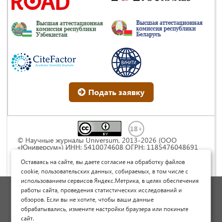
Подать заявку
© Научные журналы Universum, 2013-2026 (ООО
«Юниверсум») ИНН: 5410074608 ОГРН: 1185476048691
Это произведение доступно по
лицензии Creative
Commons « Attribution» («Атрибуция») 4.0
Оставаясь на сайте, вы даете согласие на обработку файлов
Непортированная
.
cookie, пользовательских данных, собираемых, в том числе с
использованием сервисов Яндекс.Метрика, в целях обеспечения
Политика обработки персональных данных
работы сайта, проведения статистических исследований и
обзоров. Если вы не хотите, чтобы ваши данные
Договор оферты
обрабатывались, измените настройки браузера или покиньте
Опубликовать научную статью
сайт.