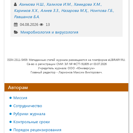
Азимова Н.Ш.
Халилов И.М.
Хамидова Х.М.
Каримов Х.Х.
Алиев З.З.
Назарова М.Ҳ.
Ноипова Г.Б.
Равшанов Б.А.
04.08.2026
13
Микробиология и вирусология
ISSN 2311-5459. Метаданные статей журнала размещаются на платформе eLIBRARY.RU.
Св-во о регистрации СМИ: ЭЛ № ФС77-91809 от 03.07.2026
Учредитель журнала: ООО «Юниверсум»
Главный редактор - Ларионов Максим Викторович.
Авторам
Миссия
Сотрудничество
Рубрики журнала
Контрольные сроки
Порядок рецензирования