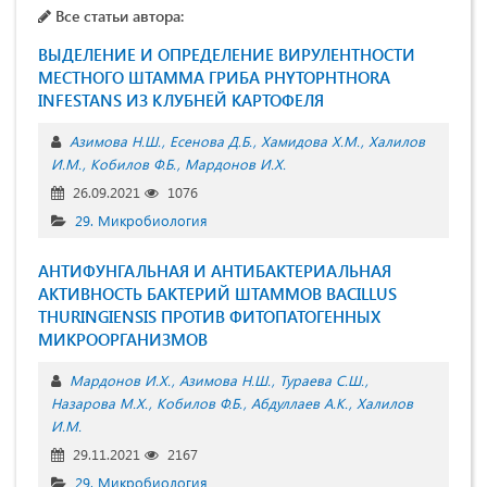
Все статьи автора:
ВЫДЕЛЕНИЕ И ОПРЕДЕЛЕНИЕ ВИРУЛЕНТНОСТИ
МЕСТНОГО ШТАММА ГРИБА PHYTOPHTHORA
INFESTANS ИЗ КЛУБНЕЙ КАРТОФЕЛЯ
Азимова Н.Ш.
Есенова Д.Б.
Хамидова Х.М.
Халилов
И.М.
Кобилов Ф.Б.
Мардонов И.Х.
26.09.2021
1076
29. Микробиология
АНТИФУНГАЛЬНАЯ И АНТИБАКТЕРИАЛЬНАЯ
АКТИВНОСТЬ БАКТЕРИЙ ШТАММОВ BACILLUS
THURINGIENSIS ПРОТИВ ФИТОПАТОГЕННЫХ
МИКРООРГАНИЗМОВ
Мардонов И.Х.
Азимова Н.Ш.
Тураева С.Ш.
Назарова М.Х.
Кобилов Ф.Б.
Абдуллаев А.К.
Халилов
И.М.
29.11.2021
2167
29. Микробиология