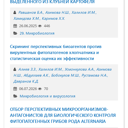
ВЫДЕЛЕННОГО ИЗ КЛУБНЕЙ КАРТОФЕЛЯ
Равшанов Б.А.
Азимова Н.Ш.
Халилов И.М.
Хамидова Х.М.
Каримов Х.Х.
26.06.2025
446
29. Микробиология
Скрининг перспективных биоагентов против
вирулентных фитопатогенов хлопчатника и
статистическая оценка их эффективности
Алиев З.З.
Халилов И.М.
Усмонкулова А.А.
Азимова
Н.Ш.
Абдуллаев А.К.
Бобокулов М.Ш.
Рустамова Н.А.
Давранов К.Д.
06.07.2026
70
Микробиология и вирусология
ОТБОР ПЕРСПЕКТИВНЫХ МИКРООРГАНИЗМОВ-
АНТАГОНИСТОВ ДЛЯ БИОЛОГИЧЕСКОГО КОНТРОЛЯ
ФИТОПАТОГЕННЫХ ГРИБОВ РОДА ALTERNARIA