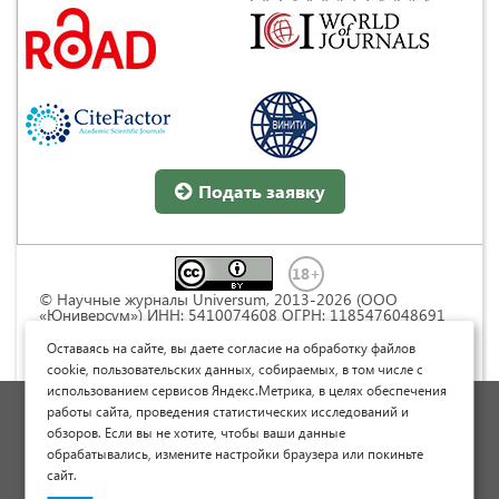
Подать заявку
© Научные журналы Universum, 2013-2026 (ООО
«Юниверсум») ИНН: 5410074608 ОГРН: 1185476048691
Это произведение доступно по
лицензии Creative
Commons « Attribution» («Атрибуция») 4.0
Оставаясь на сайте, вы даете согласие на обработку файлов
Непортированная
.
cookie, пользовательских данных, собираемых, в том числе с
использованием сервисов Яндекс.Метрика, в целях обеспечения
Политика обработки персональных данных
работы сайта, проведения статистических исследований и
обзоров. Если вы не хотите, чтобы ваши данные
Договор оферты
обрабатывались, измените настройки браузера или покиньте
Опубликовать научную статью
сайт.
Сайт научных статей и публикаций