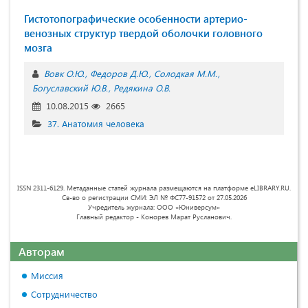
Гистотопографические особенности артерио-
венозных структур твердой оболочки головного
мозга
Вовк О.Ю.
Федоров Д.Ю.
Солодкая М.М.
Богуславский Ю.В.
Редякина О.В.
10.08.2015
2665
37. Анатомия человека
ISSN 2311-6129. Метаданные статей журнала размещаются на платформе eLIBRARY.RU.
Св-во о регистрации СМИ: ЭЛ № ФС77-91572 от 27.05.2026
Учредитель журнала: ООО «Юниверсум»
Главный редактор - Конорев Марат Русланович.
Авторам
Миссия
Сотрудничество