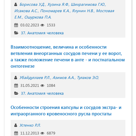
Борисова У.Д.
Хузина Я.Ф.
Шихрагимова Г.Ю.
Исакова А.С.
Пономарев К.А.
Ялунин Н.В.
Мостовая
Е.М.
Ошуркова П.А.
03.02.2023
1533
37. Анатомия человека
Взаимоотношение, величина и особенности
ветвления внеорганных сосудов печени у ее ворот,
а также положение печени в анте - и постнатальном
онтогенезе
Убайдуллаев Р.Л.
Азимов А.А.
Тулаков Э.О,
31.05.2021
1084
37. Анатомия человека
Особенности строения капсулы и сосудов экстра- и
интраорганного кровеносного русла простаты
Устенко Р.Л.
11.12.2013
6879