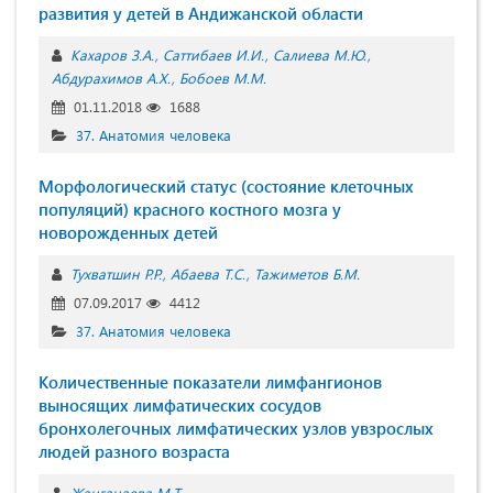
развития у детей в Андижанской области
Кахаров З.А.
Саттибаев И.И.
Салиева М.Ю.
Абдурахимов А.Х.
Бобоев М.М.
01.11.2018
1688
37. Анатомия человека
Морфологический статус (состояние клеточных
популяций) красного костного мозга у
новорожденных детей
Тухватшин Р.Р.
Абаева Т.С.
Тажиметов Б.М.
07.09.2017
4412
37. Анатомия человека
Количественные показатели лимфангионов
выносящих лимфатических сосудов
бронхолегочных лимфатических узлов увзрослых
людей разного возраста
Жанганаева М.Т.