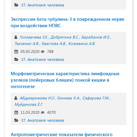
37. Анатомия человека
Экспрессия бета-тубулина-3 в поврежденном нерве
при воздействии НПВС
Головачева У.Е.
Добрягина В.С.
Барабанов И.Е.
Ткаченко А.В.
Хвастова А.В.
Кожевина А.В.
05.05.2020
788
37. Анатомия человека
Морфометрическая характеристика лимфоидных
узелков (пейеровых бляшек) тонкой кишки в
онтогенезе
Абдукаримова Н.У.
Ганиева Х.А.
Сафарова Г.М.
Муйдинова Ё.Г.
11.03.2020
4070
37. Анатомия человека
Антропометрические показатели физического