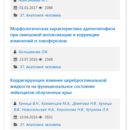
01.01.2017
2086
37. Анатомия человека
Морфологическая характеристика аденогипофиза
при свинцовой интоксикации и коррекции
изменений α-токоферолом
Большакова О.В.
23.07.2016
2568
37. Анатомия человека
Корригирующее влияние цереброспинальной
жидкости на функциональное состояние
лейкоцитов облученных крыс
Куница В.Н.
Кривенцов М.А.
Девятова Н.В.
Куница
В.В.
Новосельская Н.А.
Кирсанова Н.В.
Кутузова Л.А.
10.04.2016
2831
37. Анатомия человека