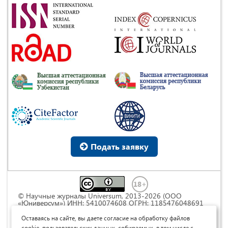
Подать заявку
© Научные журналы Universum, 2013-2026 (ООО
«Юниверсум») ИНН: 5410074608 ОГРН: 1185476048691
Это произведение доступно по
лицензии Creative
Commons « Attribution» («Атрибуция») 4.0
Оставаясь на сайте, вы даете согласие на обработку файлов
Непортированная
.
cookie, пользовательских данных, собираемых, в том числе с