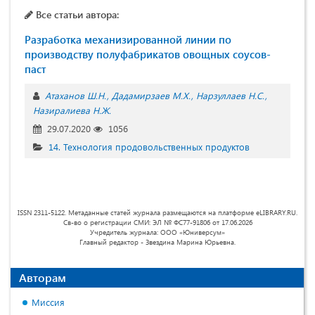
Все статьи автора:
Разработка механизированной линии по
производству полуфабрикатов овощных соусов-
паст
Атаханов Ш.Н.
Дадамирзаев М.Х.
Нарзуллаев Н.С.
Назиралиева Н.Ж.
29.07.2020
1056
14. Технология продовольственных продуктов
ISSN 2311-5122. Метаданные статей журнала размещаются на платформе eLIBRARY.RU.
Св-во о регистрации СМИ: ЭЛ № ФС77-91806 от 17.06.2026
Учредитель журнала: ООО «Юниверсум»
Главный редактор - Звездина Марина Юрьевна.
Авторам
Миссия