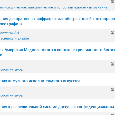
но-историческое, типологическое и сопоставительное языкознание
ания декоративных инфракрасных обогревателей с токопро
ове графита
линенко Е.А.
 эстетика и дизайн
св. Амвросия Медиоланского в контексте христианского богос
ни
тория культуры
ртах комузного исполнительского искусства
тория культуры
ния к разрешительной системе доступа к конфиденциальным