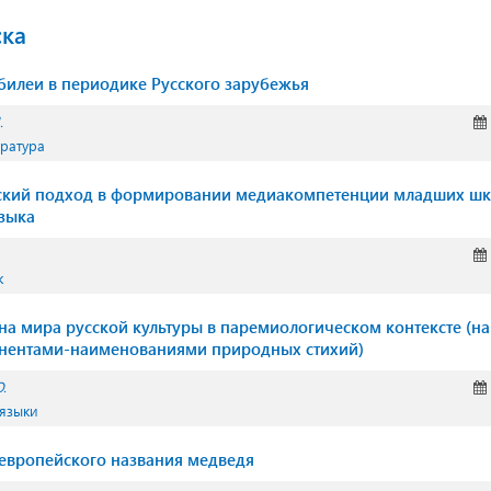
ска
илеи в периодике Русского зарубежья
.
ература
ский подход в формировании медиакомпетенции младших шк
языка
к
на мира русской культуры в паремиологическом контексте (на
онентами-наименованиями природных стихий)
.
 языки
европейского названия медведя