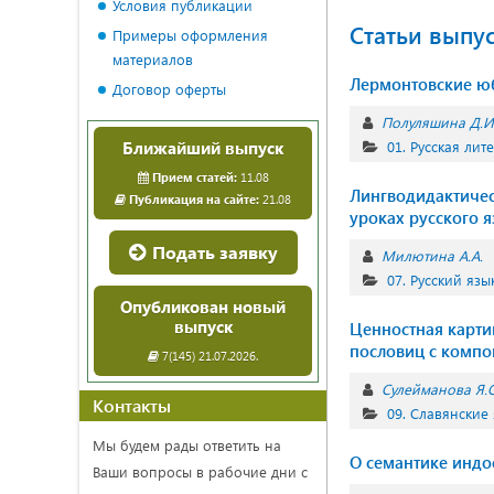
Условия публикации
Статьи выпу
Примеры оформления
материалов
Лермонтовские юб
Договор оферты
Полуляшина Д.И
Ближайший выпуск
01. Русская лит
Прием статей:
11.08
Лингводидактиче
Публикация на сайте:
21.08
уроках русского 
Подать заявку
Милютина А.А.
07. Русский язы
Опубликован новый
выпуск
Ценностная карти
пословиц с комп
7(145) 21.07.2026.
Сулейманова Я.О
Контакты
09. Славянские
Мы будем рады ответить на
О семантике индо
Ваши вопросы в рабочие дни с