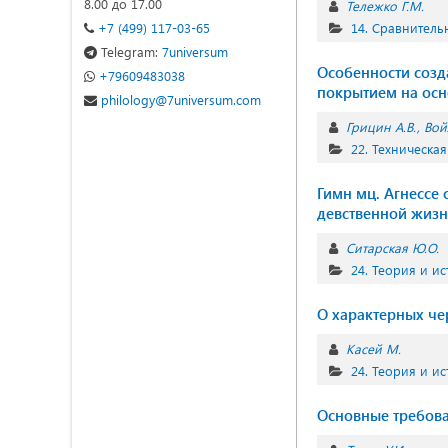
8.00 до 17.00
Тележко Г.М.
+7 (499) 117-03-65
14. Сравнитель
Telegram:
7universum
Особенности созд
+79609483038
покрытием на осн
philology@7universum.com
Грицин А.В.
Вой
22. Техническая
Гимн мц. Агнессе 
девственной жиз
Ситарская Ю.О.
24. Теория и ис
О характерных че
Касей М.
24. Теория и ис
Основные требова